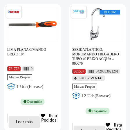
OFERTA!
LIMA PLANA C/MANGO
SERIE ATLANTICO:
BRIXO 10″
MONOMANDO FREGADERO
TUBO 40 BRIXO ACQUA –
900070
721772
0
661567
8420833021201
Marcas Propias
SUPER VENTAS
1 Uds(Envase)
Marcas Propias
12 Uds(Envase)
🟢 Disponible
🟢 Disponible
lista
Pedidos
Leer más
lista
Pedidos