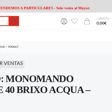
ENDEMOS A PARTICULARES - Solo venta al Mayor.
CARRITO
0
0
esa
Riego
Mobiliario
0,00€
es Cocina
Herramientas Jardín
Maquinaria Jardín
Cultivo
Camping
UA – 900067
ción
Piscina
Animales
Agrotextiles
enaje
Varios Jardin
R VENTAS
esa
Riego
Mobiliario
O: MONOMANDO
es Cocina
Herramientas Jardín
Maquinaria Jardín
Cultivo
Camping
40 BRIXO ACQUA –
ción
Piscina
Animales
Agrotextiles
enaje
Varios Jardin