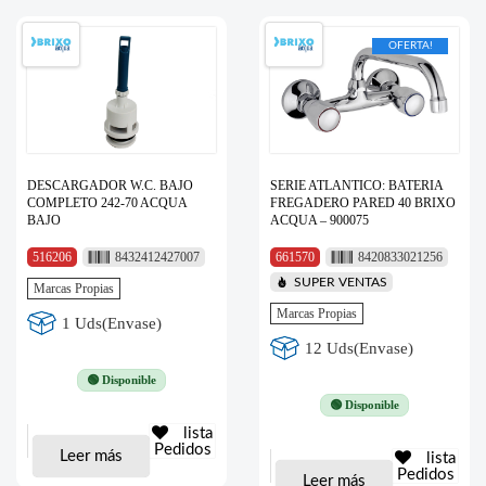
OFERTA!
DESCARGADOR W.C. BAJO
SERIE ATLANTICO: BATERIA
COMPLETO 242-70 ACQUA
FREGADERO PARED 40 BRIXO
BAJO
ACQUA – 900075
516206
8432412427007
661570
8420833021256
SUPER VENTAS
Marcas Propias
Marcas Propias
1 Uds(Envase)
12 Uds(Envase)
🟢 Disponible
🟢 Disponible
lista
Pedidos
Leer más
lista
Pedidos
Leer más