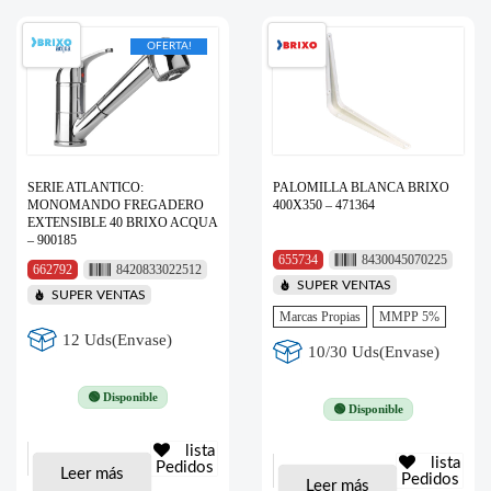
OFERTA!
SERIE ATLANTICO:
PALOMILLA BLANCA BRIXO
MONOMANDO FREGADERO
400X350 – 471364
EXTENSIBLE 40 BRIXO ACQUA
– 900185
655734
8430045070225
662792
8420833022512
SUPER VENTAS
SUPER VENTAS
Marcas Propias
MMPP 5%
12 Uds(Envase)
10/30 Uds(Envase)
🟢 Disponible
🟢 Disponible
lista
lista
Pedidos
Leer más
Pedidos
Leer más