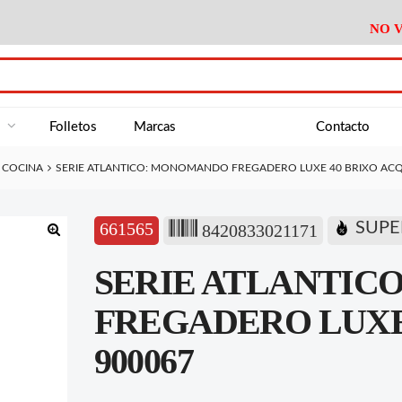
NO V
DA
Medición
Baño
Útiles M
NE
Electricidad
Cocina
Recipient
a
Folletos
Marcas
Contacto
Climatización
Hogar
Limpieza
E COCINA
SERIE ATLANTICO: MONOMANDO FREGADERO LUXE 40 BRIXO ACQ
Tornillería
P.A.E.
Climatiza
AN
Varios Ferreteria
Útiles Cocina
Varios M
A
661565
SUPE
8420833021171
Material Exposición
Medición
Baño
Útiles M
🔍
SERIE ATLANTIC
Electricidad
Cocina
Recipient
Climatización
Hogar
Limpieza
FREGADERO LUXE 
Tornillería
P.A.E.
Climatiza
900067
Varios Ferreteria
Útiles Cocina
Varios M
Material Exposición