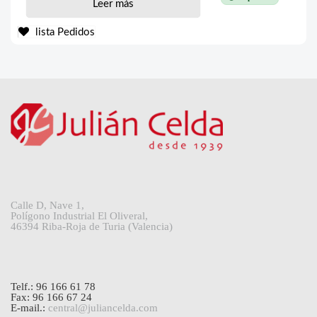
Leer más
lista Pedidos
Calle D, Nave 1,
Polígono Industrial El Oliveral,
46394 Riba-Roja de Turia (Valencia)
Telf.: 96 166 61 78
Fax: 96 166 67 24
E-mail.:
central@juliancelda.com