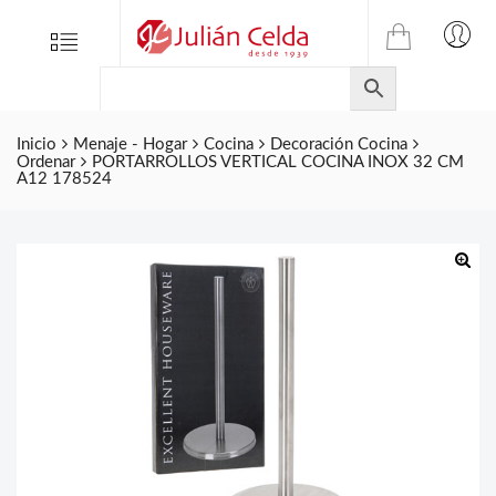
TIENDA
Tienda
Menu
0
ONLINE
Folletos
DE
Marcas
JULIAN
CELDA
Inicio
Menaje - Hogar
Cocina
Decoración Cocina
Contacto
Ordenar
PORTARROLLOS VERTICAL COCINA INOX 32 CM
S.L.
A12 178524
Productos
de
ferretería.
🔍