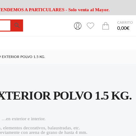
ENDEMOS A PARTICULARES - Solo venta al Mayor.
CARRITO
0
0
esa
Riego
Mobiliario
0,00€
es Cocina
Herramientas Jardín
Maquinaria Jardín
Cultivo
Camping
 EXTERIOR POLVO 1.5 KG.
ción
Piscina
Animales
Agrotextiles
enaje
Varios Jardin
esa
Riego
Mobiliario
XTERIOR POLVO 1.5 KG.
es Cocina
Herramientas Jardín
Maquinaria Jardín
Cultivo
Camping
ción
Piscina
Animales
 …en exterior e interior.
Agrotextiles
enaje
Varios Jardin
 elementos decorativos, balaustradas, etc.
previamente con arena de grano de hasta 4 mm.