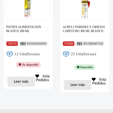
PATTEX ALIMENTACION
ACRYL1 PAREDES Y GRIETAS
BLANCO 280 ML
CARTUCHO 300 ML BLANCO
745725
8410436426695
741888
4015000407328
12 Uds(Envase)
25 Uds(Envase)
🔴 No disponible
🟢 Disponible
lista
lista
Pedidos
Leer más
Pedidos
Leer más