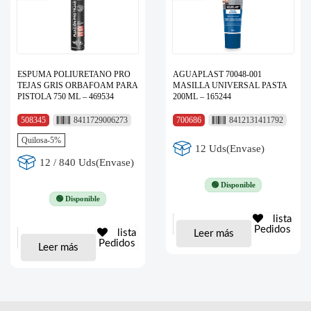
ESPUMA POLIURETANO PRO
AGUAPLAST 70048-001
TEJAS GRIS ORBAFOAM PARA
MASILLA UNIVERSAL PASTA
PISTOLA 750 ML – 469534
200ML – 165244
508345
8411729006273
700686
8412131411792
Quilosa-5%
12 Uds(Envase)
12 / 840 Uds(Envase)
🟢 Disponible
🟢 Disponible
lista
Pedidos
lista
Leer más
Pedidos
Leer más