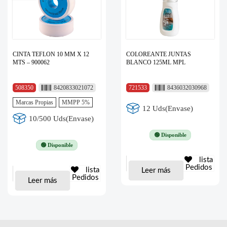
CINTA TEFLON 10 MM X 12
COLOREANTE JUNTAS
MTS – 900062
BLANCO 125ML MPL
508350
8420833021072
721533
8436032030968
Marcas Propias
MMPP 5%
12 Uds(Envase)
10/500 Uds(Envase)
🟢 Disponible
🟢 Disponible
lista
Pedidos
lista
Leer más
Pedidos
Leer más