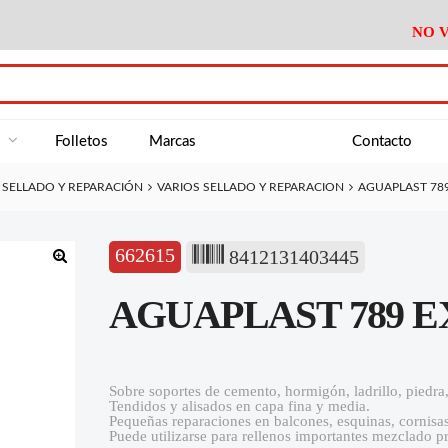
NO V
DA
Medición
Baño
Útiles M
NE
Electricidad
Cocina
Recipient
a
Folletos
Marcas
Contacto
Climatización
Hogar
Limpieza
SELLADO Y REPARACIÓN
VARIOS SELLADO Y REPARACION
AGUAPLAST 789
Tornillería
P.A.E.
Climatiza
AN
Varios Ferreteria
Útiles Cocina
Varios M
A
662615
8412131403445
Material Exposición
Medición
Baño
Útiles M
🔍
AGUAPLAST 789 E
Electricidad
Cocina
Recipient
Climatización
Hogar
Limpieza
Tornillería
P.A.E.
Climatiza
Sobre soportes de cemento, hormigón, ladrillo, piedra,
Tendidos y alisados en capa fina y media.
Varios Ferreteria
Útiles Cocina
Varios M
Pequeñas reparaciones en balcones, esquinas, cornisas,
Puede utilizarse para rellenos importantes mezclado 
Material Exposición