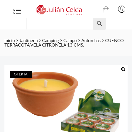
TIENDA
Tienda
Menu
0
ONLINE
Folletos
DE
Marcas
JULIAN
CELDA
Contacto
Inicio
Jardinería
Camping
Campo
Antorchas
CUENCO
TERRACOTA VELA CITRONELA 13 CMS.
S.L.
Productos
de
ferretería.
OFERTA!
🔍