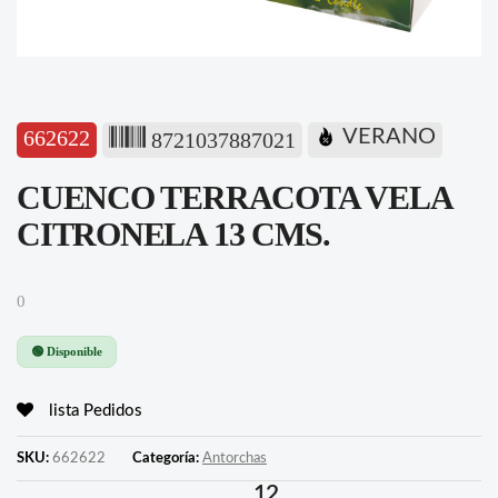
662622
VERANO
8721037887021
CUENCO TERRACOTA VELA
CITRONELA 13 CMS.
0
🟢 Disponible
lista Pedidos
SKU:
662622
Categoría:
Antorchas
12