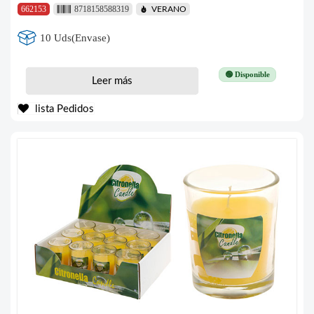
662153
8718158588319
VERANO
10 Uds(Envase)
🟢 Disponible
Leer más
lista Pedidos