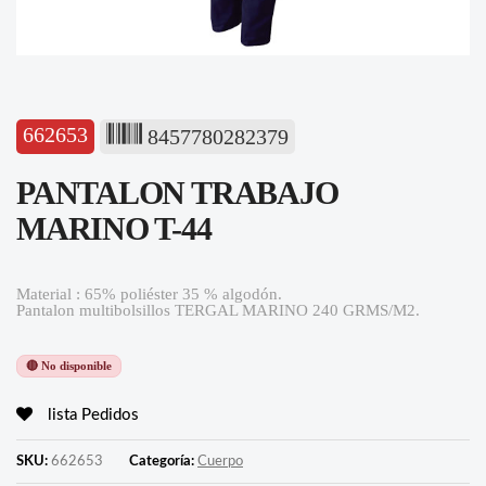
662653
8457780282379
PANTALON TRABAJO
MARINO T-44
Material : 65% poliéster 35 % algodón.
Pantalon multibolsillos TERGAL MARINO 240 GRMS/M2.
🔴 No disponible
lista Pedidos
SKU:
662653
Categoría:
Cuerpo