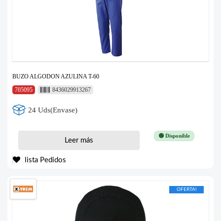
BUZO ALGODON AZULINA T-60
705095
8436029913267
24 Uds(Envase)
🟢 Disponible
Leer más
lista Pedidos
OFERTA!