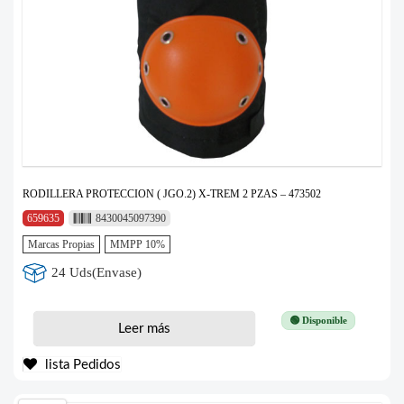
RODILLERA PROTECCION ( JGO.2) X-TREM 2 PZAS – 473502
659635
8430045097390
Marcas Propias
MMPP 10%
24 Uds(Envase)
🟢 Disponible
Leer más
lista Pedidos