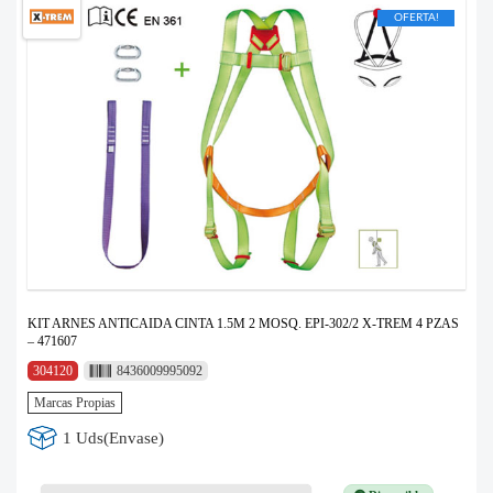
OFERTA!
KIT ARNES ANTICAIDA CINTA 1.5M 2 MOSQ. EPI-302/2 X-TREM 4 PZAS
– 471607
304120
8436009995092
Marcas Propias
1 Uds(Envase)