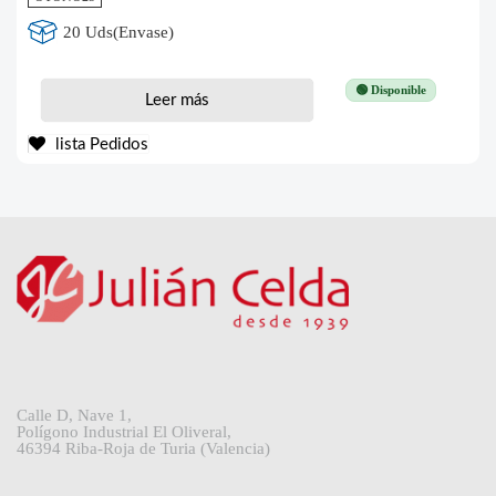
20 Uds(Envase)
🟢 Disponible
Leer más
lista Pedidos
Calle D, Nave 1,
Polígono Industrial El Oliveral,
46394 Riba-Roja de Turia (Valencia)