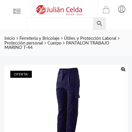
TIENDA
Tienda
Menu
0
ONLINE
Folletos
DE
Marcas
JULIAN
CELDA
Inicio
Ferretería y Bricolaje
Útiles y Protección Laboral
Contacto
Protección personal
Cuerpo
PANTALON TRABAJO
S.L.
MARINO T-44
Productos
de
ferretería.
OFERTA!
🔍