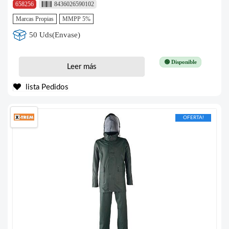
658256
8436026590102
Marcas Propias
MMPP 5%
50 Uds(Envase)
🟢 Disponible
Leer más
lista Pedidos
OFERTA!