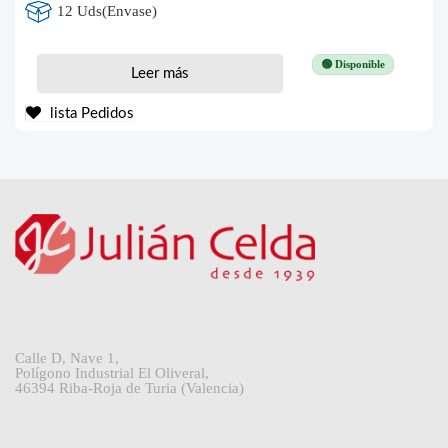
12 Uds(Envase)
🟢 Disponible
Leer más
lista Pedidos
Calle D, Nave 1,
Polígono Industrial El Oliveral,
46394 Riba-Roja de Turia (Valencia)