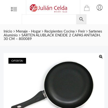
TIENDA
Tienda
Menu
0
ONLINE
Folletos
DE
Marcas
JULIAN
CELDA
Inicio
Menaje - Hogar
Recipientes Cocina
Freir
Sartenes
Contacto
Aluminio
SARTEN ALUBLACK ENEIDE 2 CAPAS ANTIADH.
S.L.
30 CM – 800089
Productos
de
ferretería.
OFERTA!
🔍