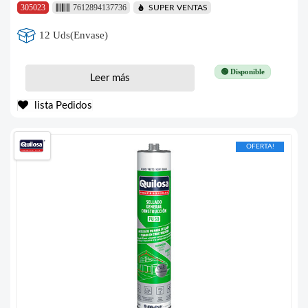
305023
7612894137736
SUPER VENTAS
12 Uds(Envase)
🟢 Disponible
Leer más
lista Pedidos
OFERTA!