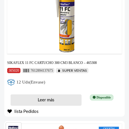
SIKAFLEX 11 FC CARTUCHO 300 CM3 BLANCO – 465308
305020
7612894137675
SUPER VENTAS
12 Uds(Envase)
🟢 Disponible
Leer más
lista Pedidos
OFERTA!