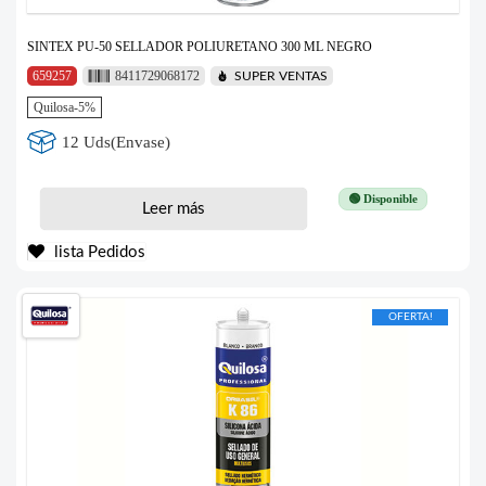
SINTEX PU-50 SELLADOR POLIURETANO 300 ML NEGRO
659257
8411729068172
SUPER VENTAS
Quilosa-5%
12 Uds(Envase)
🟢 Disponible
Leer más
lista Pedidos
OFERTA!