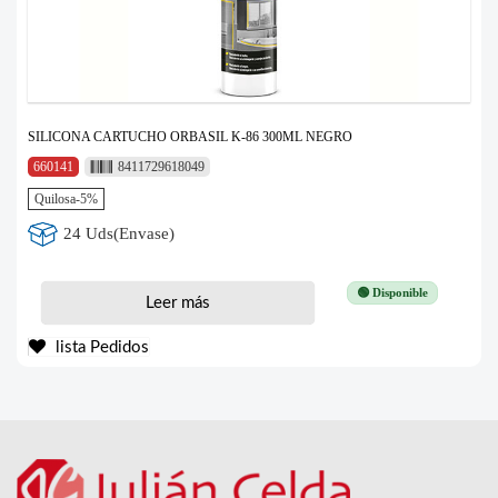
SILICONA CARTUCHO ORBASIL K-86 300ML NEGRO
660141
8411729618049
Quilosa-5%
24 Uds(Envase)
🟢 Disponible
Leer más
lista Pedidos