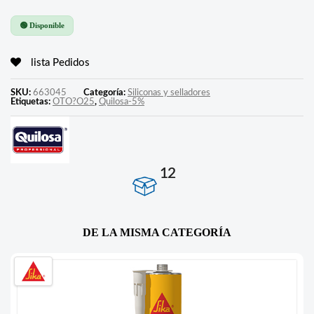
🟢 Disponible
lista Pedidos
SKU:
663045
Categoría:
Siliconas y selladores
Etiquetas:
OTO?O25
,
Quilosa-5%
12
DE LA MISMA CATEGORÍA