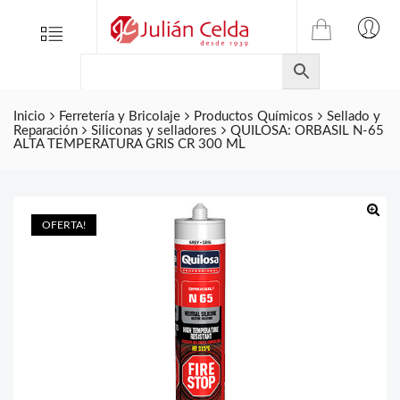
TIENDA
Tienda
Menu
0
ONLINE
Folletos
DE
Marcas
JULIAN
CELDA
Inicio
Ferretería y Bricolaje
Productos Químicos
Sellado y
Contacto
Reparación
Siliconas y selladores
QUILOSA: ORBASIL N-65
S.L.
ALTA TEMPERATURA GRIS CR 300 ML
Productos
de
ferretería.
OFERTA!
🔍