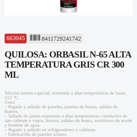
663045
8411729241742
QUILOSA: ORBASIL N-65 ALTA
TEMPERATURA GRIS CR 300
ML
Silicona neutra especial, resistente a altas temperaturas de hasta
315 °C.
Usos:
– Pegado y sellado de paneles, puertas de horno, salidas de
humos.
– Sellado de juntas expuestas a altas temperaturas: conductos de
aire caliente o vapor, hornos, salidas de humo, sumideros de aceite
y bombas de agua.
– Pegado y sellado en refrigeradores y calderas.
– Fabricación de paneles solares.