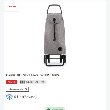
CARRO ROLSER I-MAX TWEED 4 GRIS
745332
8420812991693
rolser-navidad24
6 Uds(Envase)
🟢 Disponible