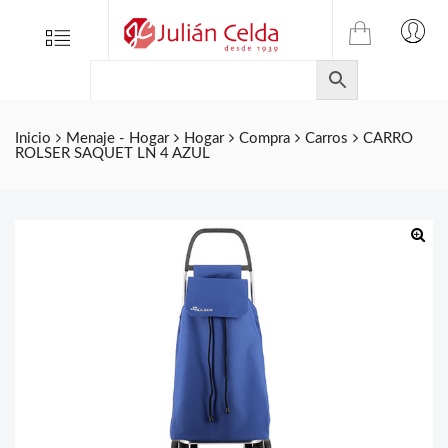
TIENDA
Tienda
Menu
0
ONLINE
Folletos
DE
Marcas
JULIAN
CELDA
Contacto
Inicio
Menaje - Hogar
Hogar
Compra
Carros
CARRO
ROLSER SAQUET LN 4 AZUL
S.L.
Productos
de
ferretería.
🔍