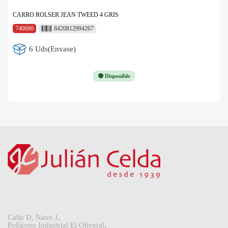
CARRO ROLSER JEAN TWEED 4 GRIS
740690
8420812994267
6 Uds(Envase)
🟢 Disponible
Calle D, Nave 1,
Polígono Industrial El Oliveral,