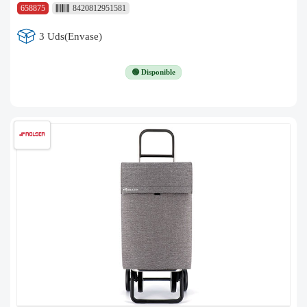
658875
8420812951581
3 Uds(Envase)
🟢 Disponible