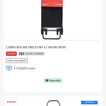
CARRO ROLSER SBELTA MF 4.2 NEGRO ROJO
660466
8420812950690
rolser-navidad24
4 Uds(Envase)
🟢 Disponible
OFERTA!