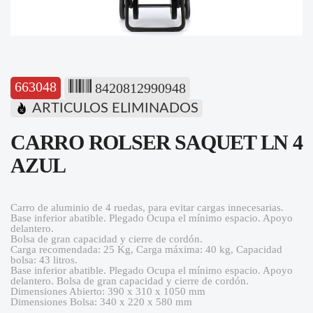
663048
8420812990948
ARTICULOS ELIMINADOS
CARRO ROLSER SAQUET LN 4
AZUL
Carro de aluminio de 4 ruedas, para evitar cargas innecesarias.
Base inferior abatible. Plegado Ocupa el mínimo espacio. Apoyo
delantero.
Bolsa de gran capacidad y cierre de cordón.
Carga recomendada: 25 Kg, Carga máxima: 40 kg, Capacidad
bolsa: 43 litros.
Base inferior abatible. Plegado Ocupa el mínimo espacio. Apoyo
delantero. Bolsa de gran capacidad y cierre de cordón.
Dimensiones Abierto: 390 x 310 x 1050 mm
Dimensiones Bolsa: 340 x 220 x 580 mm