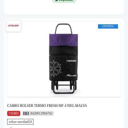
OFERTA!
CARRO ROLSER TERMO FRESH MF 4 NEG.MALVA
741801
8420812994762
rolser-navidad24