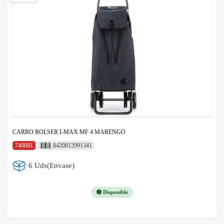
CARRO ROLSER I-MAX MF 4 MARENGO
740681
8420812991341
6 Uds(Envase)
🟢 Disponible