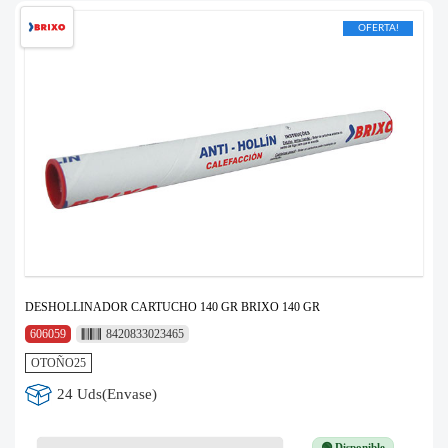
OFERTA!
DESHOLLINADOR CARTUCHO 140 GR BRIXO 140 GR
606059
8420833023465
OTOÑO25
24 Uds(Envase)
🟢 Disponible