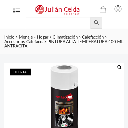
TIENDA
Tienda
Menu
0
ONLINE
Folletos
DE
Marcas
JULIAN
CELDA
Inicio
Menaje - Hogar
Climatización
Calefacción
Contacto
Accesorios Calefacc.
PINTURA ALTA TEMPERATURA 400 ML
S.L.
ANTRACITA
Productos
de
ferretería.
OFERTA!
🔍