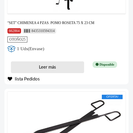
“SET” CHIMENEA 4 PZAS. POMO ROSETA 75 X 23 CM
662864
8435310594314
OTOÑO25
1 Uds(Envase)
🟢 Disponible
Leer más
lista Pedidos
OFERTA!