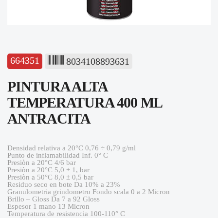
664351
8034108893631
PINTURA ALTA
TEMPERATURA 400 ML
ANTRACITA
Densidad relativa a 20°C 0,76 ÷ 0,79 g/ml
Punto de inflamabilidad Inf. 0° C
Presiòn a 20°C 4/6 bar
Presiòn a 20°C 5,0 ± 1, bar
Presiòn a 50°C 8,0 ± 0,5 bar
Residuo seco en bote Da 10% a 23%
Granulometria grindometro Fondo scala 0 a 2 Micron
Brillo – Gloss Da 7 a 92 Gloss
Espesor 1 mano 13 Micron
Temperatura de resistencia 100-110° C