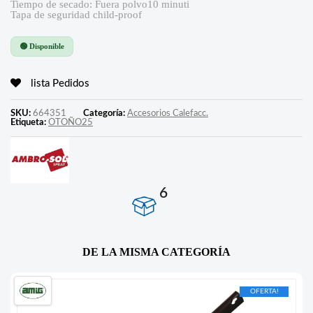
Tiempo de secado: Fuera polvo10 minuti
Tapa de seguridad child-proof
🟢 Disponible
lista Pedidos
SKU:
664351
Categoría:
Accesorios Calefacc.
Etiqueta:
OTOÑO25
6
DE LA MISMA CATEGORÍA
OFERTA!