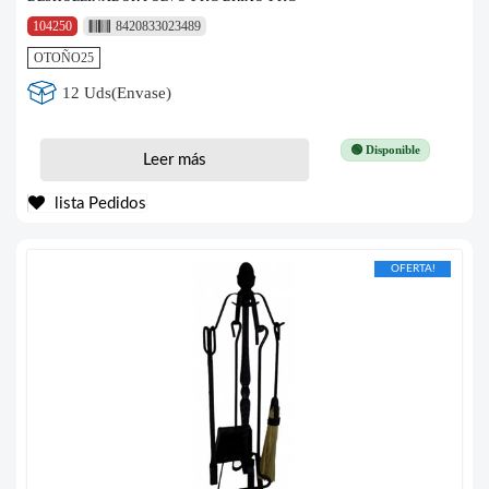
104250
8420833023489
OTOÑO25
12 Uds(Envase)
🟢 Disponible
Leer más
lista Pedidos
OFERTA!