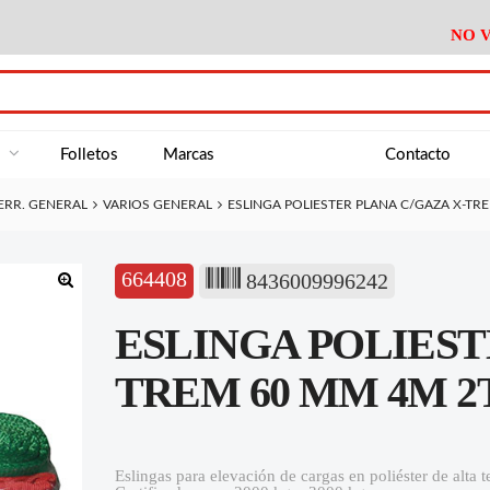
NO V
DA
Medición
Baño
Útiles M
NE
Electricidad
Cocina
Recipient
a
Folletos
Marcas
Contacto
Climatización
Hogar
Limpieza
ERR. GENERAL
VARIOS GENERAL
ESLINGA POLIESTER PLANA C/GAZA X-TR
Tornillería
P.A.E.
Climatiza
AN
Varios Ferreteria
Útiles Cocina
Varios M
A
664408
8436009996242
Material Exposición
Medición
Baño
Útiles M
🔍
ESLINGA POLIEST
Electricidad
Cocina
Recipient
Climatización
Hogar
Limpieza
TREM 60 MM 4M 2
Tornillería
P.A.E.
Climatiza
Varios Ferreteria
Útiles Cocina
Varios M
Eslingas para elevación de cargas en poliéster de alta 
Material Exposición