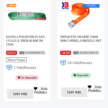
OFERTA!
ESLINGA POLIESTER PLANA
TRINQUETE AMARRE 25MM
C/GAZA X-TREM 60 MM 5M
500KG HEBILLA BRIXELO 3MT
2TON.
664413
8436009996259
748300
8420833040530
Marcas Propias
24 Uds(Envase)
1 Uds(Envase)
🟢 Disponible
🔴 No disponible
lista
lista
Pedidos
Leer más
Pedidos
Leer más