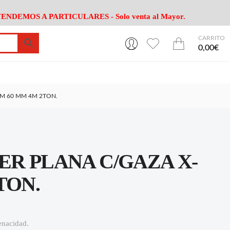
ENDEMOS A PARTICULARES - Solo venta al Mayor.
CARRITO
0
0
esa
Riego
Mobiliario
0,00€
es Cocina
Herramientas Jardín
Maquinaria Jardín
Cultivo
Camping
EM 60 MM 4M 2TON.
ción
Piscina
Animales
Agrotextiles
enaje
Varios Jardin
esa
Riego
Mobiliario
ER PLANA C/GAZA X-
es Cocina
Herramientas Jardín
Maquinaria Jardín
Cultivo
Camping
TON.
ción
Piscina
Animales
Agrotextiles
enaje
Varios Jardin
tenacidad.