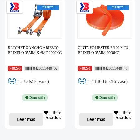
OFERTA!
OFERTA!
RATCHET GANCHO ABIERTO
CINTA POLIESTER R/100 MTS.
BRIXELO 35MM X 6MT 2000KG
BRIXELO 35MM 2000KG
748293
8420833040462
748291
8420833040448
12 Uds(Envase)
1 / 136 Uds(Envase)
🟢 Disponible
🟢 Disponible
lista
lista
Pedidos
Pedidos
Leer más
Leer más