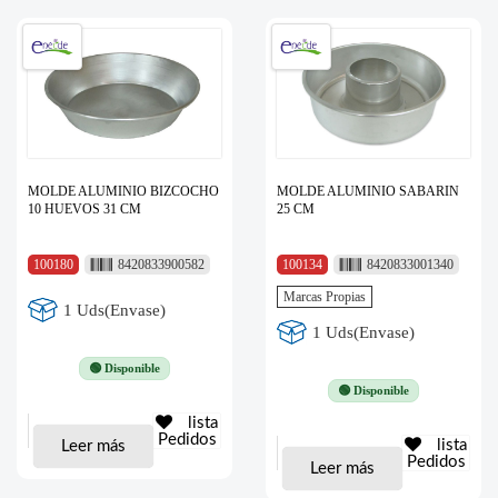
MOLDE ALUMINIO BIZCOCHO
MOLDE ALUMINIO SABARIN
10 HUEVOS 31 CM
25 CM
100180
8420833900582
100134
8420833001340
Marcas Propias
1 Uds(Envase)
1 Uds(Envase)
🟢 Disponible
🟢 Disponible
lista
Pedidos
lista
Leer más
Pedidos
Leer más