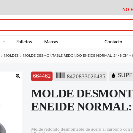
NO V
DA
Medición
Baño
Útiles M
NE
Electricidad
Cocina
Recipient
a
Folletos
Marcas
Contacto
Climatización
Hogar
Limpieza
MOLDES
MOLDE DESMONTABLE REDONDO ENEIDE NORMAL: 24×8 CM – 
Tornillería
P.A.E.
Climatiza
AN
Varios Ferreteria
Útiles Cocina
Varios M
A
664462
SUPE
8420833026435
Material Exposición
Medición
Baño
Útiles M
🔍
MOLDE DESMONT
Electricidad
Cocina
Recipient
Climatización
Hogar
Limpieza
ENEIDE NORMAL: 2
Tornillería
P.A.E.
Climatiza
Varios Ferreteria
Útiles Cocina
Varios M
Molde redondo desmontable de acero al carbono con r
Material Exposición