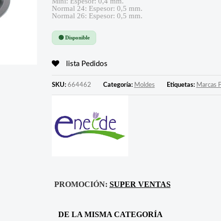
Mini: Espesor: 0,4 mm.
Normal 24: Espesor: 0,5 mm.
Normal 26: Espesor: 0,5 mm.
🟢 Disponible
lista Pedidos
SKU:
664462
Categoría:
Moldes
Etiquetas:
Marcas P
PROMOCIÓN:
SUPER VENTAS
DE LA MISMA CATEGORÍA