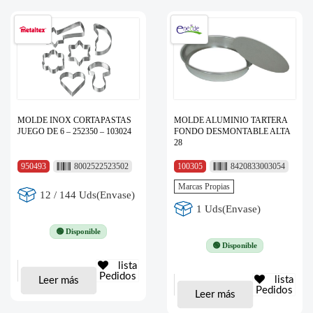
MOLDE INOX CORTAPASTAS
MOLDE ALUMINIO TARTERA
JUEGO DE 6 – 252350 – 103024
FONDO DESMONTABLE ALTA
28
950493
8002522523502
100305
8420833003054
Marcas Propias
12 / 144 Uds(Envase)
1 Uds(Envase)
🟢 Disponible
🟢 Disponible
lista
Pedidos
lista
Leer más
Pedidos
Leer más