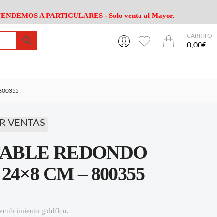
ENDEMOS A PARTICULARES - Solo venta al Mayor.
CARRITO
0
0
esa
Riego
Mobiliario
0,00€
es Cocina
Herramientas Jardín
Maquinaria Jardín
Cultivo
Camping
800355
ción
Piscina
Animales
Agrotextiles
enaje
Varios Jardin
R VENTAS
esa
Riego
Mobiliario
ABLE REDONDO
es Cocina
Herramientas Jardín
Maquinaria Jardín
Cultivo
Camping
4×8 CM – 800355
ción
Piscina
Animales
Agrotextiles
enaje
Varios Jardin
ecubrimiento goldflon.