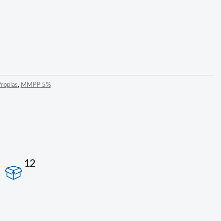
ropias
,
MMPP 5%
12