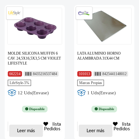
MOLDE SILICONA MUFFIN 6
LATA ALUMINIO HORNO
CAV. 24,5X16,5X3,5 CM VIOLET
ALAMBRADA 31X44 CM
LIFESTYLE
662214
8435216537484
101013
8425441148012
LifeStyle-5%
Marcas Propias
12 Uds(Envase)
1 Uds(Envase)
🟢 Disponible
🟢 Disponible
lista
lista
Pedidos
Pedidos
Leer más
Leer más