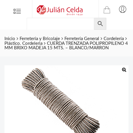
TIENDA
Tienda
Menu
0
ONLINE
Folletos
DE
Marcas
JULIAN
CELDA
Inicio
Ferretería y Bricolaje
Ferretería General
Cordelería
Contacto
Plástico. Cordeleria
CUERDA TRENZADA POLIPROPILENO 4
S.L.
MM BRIXO MADEJA 15 MTS. – BLANCO/MARRON
Productos
de
ferretería.
🔍