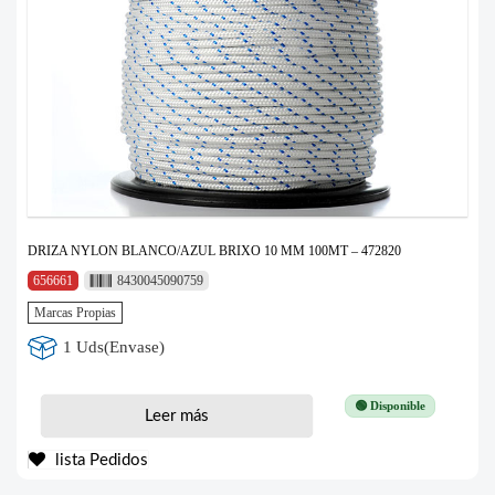
DRIZA NYLON BLANCO/AZUL BRIXO 10 MM 100MT – 472820
656661
8430045090759
Marcas Propias
1 Uds(Envase)
🟢 Disponible
Leer más
lista Pedidos