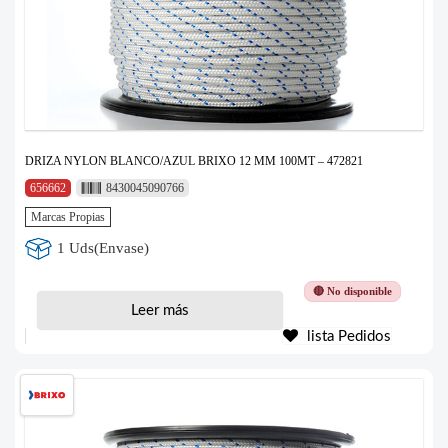
DRIZA NYLON BLANCO/AZUL BRIXO 12 MM 100MT – 472821
656662
8430045090766
Marcas Propias
1 Uds(Envase)
🔴 No disponible
Leer más
lista Pedidos