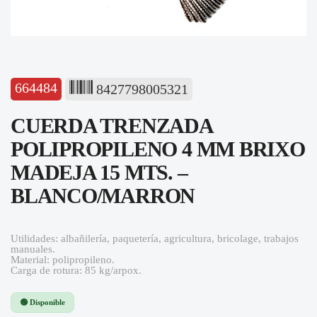
664484
8427798005321
CUERDA TRENZADA
POLIPROPILENO 4 MM BRIXO
MADEJA 15 MTS. –
BLANCO/MARRON
Utilidades: albañilería, paquetería, agricultura, bricolage, trabajos
manuales.
Material: polipropileno.
Carga de rotura: 85 kg/arpox.
🟢 Disponible