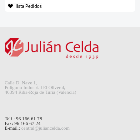
lista Pedidos
Calle D, Nave 1,
Polígono Industrial El Oliveral,
46394 Riba-Roja de Turia (Valencia)
Telf.: 96 166 61 78
Fax: 96 166 67 24
E-mail.:
central@juliancelda.com