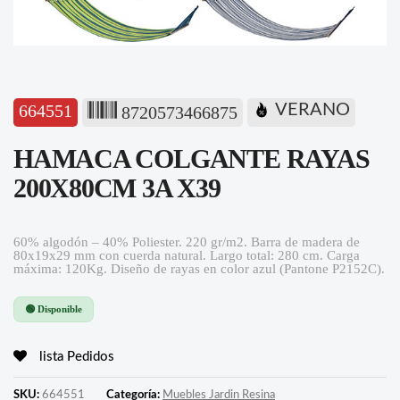
664551
VERANO
8720573466875
HAMACA COLGANTE RAYAS
200X80CM 3A X39
60% algodón – 40% Poliester. 220 gr/m2. Barra de madera de
80x19x29 mm con cuerda natural. Largo total: 280 cm. Carga
máxima: 120Kg. Diseño de rayas en color azul (Pantone P2152C).
🟢 Disponible
lista Pedidos
SKU:
664551
Categoría:
Muebles Jardin Resina