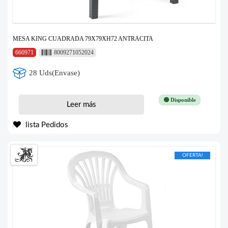
MESA KING CUADRADA 79X79XH72 ANTRACITA
660971
8009271052024
28 Uds(Envase)
🟢 Disponible
Leer más
lista Pedidos
OFERTA!