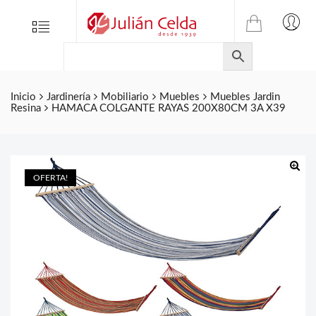
TIENDA
Tienda
Menu
0
ONLINE
Folletos
DE
Marcas
JULIAN
CELDA
Contacto
Inicio
Jardinería
Mobiliario
Muebles
Muebles Jardin
Resina
HAMACA COLGANTE RAYAS 200X80CM 3A X39
S.L.
Productos
de
ferretería.
OFERTA!
🔍