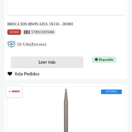
BROCA SDS IRWIN AZUL 5X110 – 281093
505965
5709131019466
10 Uds(Envase)
🟢 Disponible
Leer más
lista Pedidos
OFERTA!