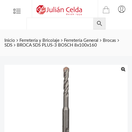
TIENDA
Tienda
Menu
0
ONLINE
Folletos
DE
Marcas
JULIAN
CELDA
Contacto
Inicio
Ferretería y Bricolaje
Ferretería General
Brocas
SDS
BROCA SDS PLUS-3 BOSCH 8x100x160
S.L.
Productos
de
ferretería.
🔍