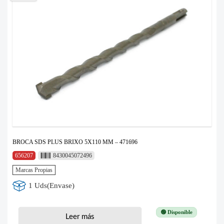
BROCA SDS PLUS BRIXO 5X110 MM – 471696
656207
8430045072496
Marcas Propias
1 Uds(Envase)
🟢 Disponible
Leer más