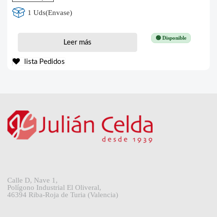
1 Uds(Envase)
🟢 Disponible
Leer más
lista Pedidos
Calle D, Nave 1,
Polígono Industrial El Oliveral,
46394 Riba-Roja de Turia (Valencia)