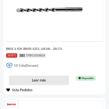
BROCA SDS IRWIN AZUL 14X160 – 281174
505975
5709131026624
10 Uds(Envase)
🟢 Disponible
Leer más
lista Pedidos