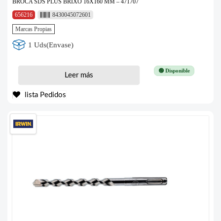
BROCA SDS PLUS BRIXO 16X160 MM – 471707
656216
8430045072601
Marcas Propias
1 Uds(Envase)
🟢 Disponible
Leer más
lista Pedidos