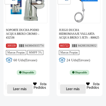
SOPORTE DUCHA PODIO
JUEGO DUCHA
ACQUA BRIXO CROMO –
HIDROMASAJE VALLARTA
432536
ACQUA BRIXO 5 JETS – 800625
309339
8430045035774
665722
8420833029832
Marcas Propias
MMPP 5%
Marcas Propias
60 Uds(Envase)
24 Uds(Envase)
🟢 Disponible
🟢 Disponible
lista
lista
Pedidos
Pedidos
Leer más
Leer más