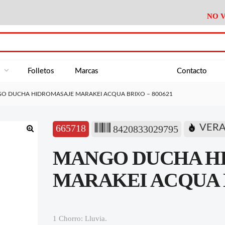
NO V
DA
Medición
Baño
Útiles M
NE
Electricidad
Cocina
Recipient
a
Folletos
Marcas
Contacto
Climatización
Hogar
Limpieza
O DUCHA HIDROMASAJE MARAKEI ACQUA BRIXO – 800621
Tornillería
P.A.E.
Climatiza
AN
Varios Ferreteria
Útiles Cocina
Varios M
A
665718
VER
8420833029795
Material Exposición
Medición
Baño
Útiles M
🔍
MANGO DUCHA H
Electricidad
Cocina
Recipient
Climatización
Hogar
Limpieza
MARAKEI ACQUA B
Tornillería
P.A.E.
Climatiza
Varios Ferreteria
Útiles Cocina
Varios M
1 Chorro: Lluvia.
Material Exposición