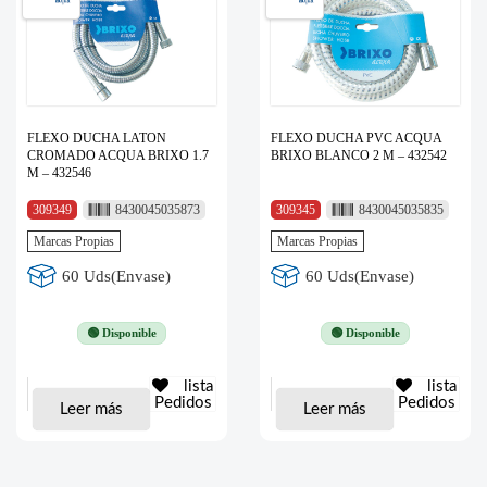
FLEXO DUCHA LATON
FLEXO DUCHA PVC ACQUA
CROMADO ACQUA BRIXO 1.7
BRIXO BLANCO 2 M – 432542
M – 432546
309349
8430045035873
309345
8430045035835
Marcas Propias
Marcas Propias
60 Uds(Envase)
60 Uds(Envase)
🟢 Disponible
🟢 Disponible
lista
lista
Pedidos
Pedidos
Leer más
Leer más