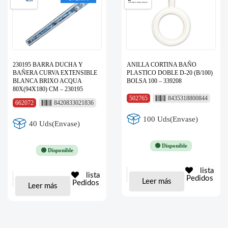
230195 BARRA DUCHA Y
ANILLA CORTINA BAÑO
BAÑERA CURVA EXTENSIBLE
PLASTICO DOBLE D-20 (B/100)
BLANCA BRIXO ACQUA
BOLSA 100 – 339208
80X(94X180) CM – 230195
502765
8435318800844
662072
8420833021836
100 Uds(Envase)
40 Uds(Envase)
🟢 Disponible
🟢 Disponible
lista
lista
Pedidos
Leer más
Pedidos
Leer más