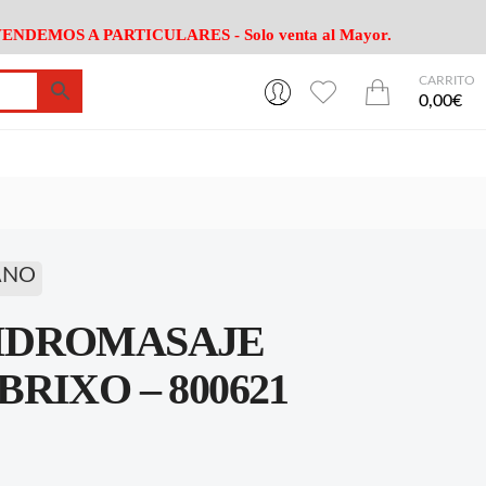
ENDEMOS A PARTICULARES - Solo venta al Mayor.
CARRITO
0
0
esa
Riego
Mobiliario
0,00€
es Cocina
Herramientas Jardín
Maquinaria Jardín
Cultivo
Camping
ción
Piscina
Animales
Agrotextiles
enaje
Varios Jardin
ANO
esa
Riego
Mobiliario
IDROMASAJE
es Cocina
Herramientas Jardín
Maquinaria Jardín
Cultivo
Camping
RIXO – 800621
ción
Piscina
Animales
Agrotextiles
enaje
Varios Jardin