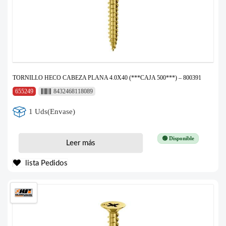
TORNILLO HECO CABEZA PLANA 4.0X40 (***CAJA 500***) – 800391
655249
8432468118089
1 Uds(Envase)
🟢 Disponible
Leer más
lista Pedidos