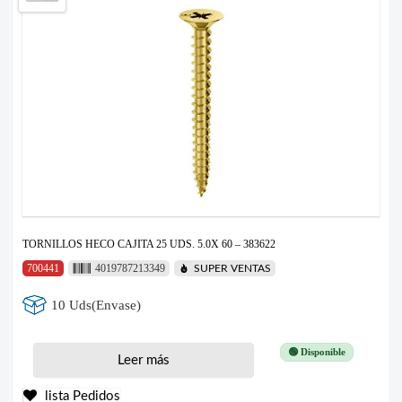
TORNILLOS HECO CAJITA 25 UDS. 5.0X 60 – 383622
700441
4019787213349
SUPER VENTAS
10 Uds(Envase)
🟢 Disponible
Leer más
lista Pedidos