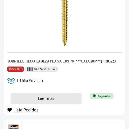
TORNILLO HECO CABEZA PLANA 5.0X 70 (***CAJA 200***) – 383223
10550070
8432468118140
1 Uds(Envase)
🟢 Disponible
Leer más
lista Pedidos