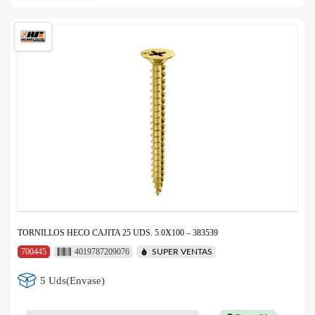
TORNILLOS HECO CAJITA 25 UDS. 5.0X100 – 383539
700445
4019787209076
SUPER VENTAS
5 Uds(Envase)