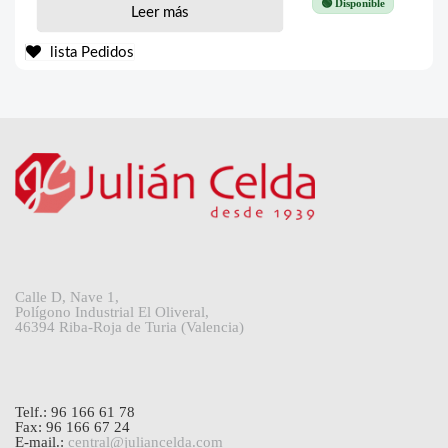
🟢 Disponible
Leer más
lista Pedidos
Calle D, Nave 1,
Polígono Industrial El Oliveral,
46394 Riba-Roja de Turia (Valencia)
Telf.: 96 166 61 78
Fax: 96 166 67 24
E-mail.:
central@juliancelda.com