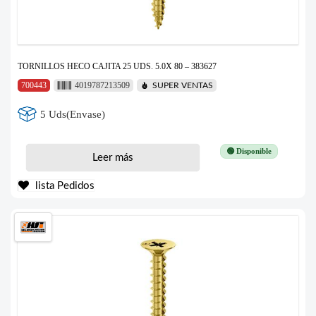
TORNILLOS HECO CAJITA 25 UDS. 5.0X 80 – 383627
700443
4019787213509
SUPER VENTAS
5 Uds(Envase)
🟢 Disponible
Leer más
lista Pedidos