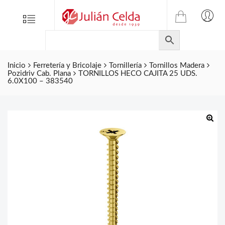
TIENDA
Tienda
Menu
0
ONLINE
Folletos
DE
Marcas
JULIAN
CELDA
Inicio
Ferretería y Bricolaje
Tornillería
Tornillos Madera
Contacto
Pozidriv Cab. Plana
TORNILLOS HECO CAJITA 25 UDS.
S.L.
6.0X100 – 383540
Productos
de
ferretería.
🔍