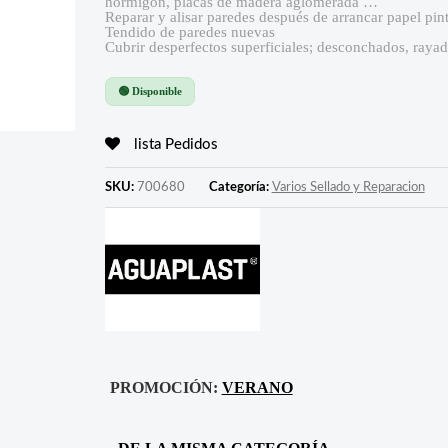
hormigón, placas de madera aglomerada …
Reparar y alisar paredes después de arrancar papel pin
Tendido de paredes nuevas
Cubrir desperfectos superficiales; desconchados, rayadur
🟢 Disponible
lista Pedidos
SKU:
700680
Categoría:
Varios Sellado y Reparacion
PROMOCIÓN:
VERANO