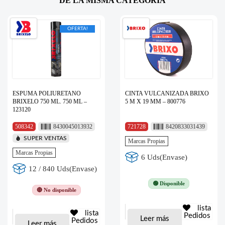
DE LA MISMA CATEGORÍA
OFERTA!
ESPUMA POLIURETANO
CINTA VULCANIZADA BRIXO
BRIXELO 750 ML. 750 ML –
5 M X 19 MM – 800776
123120
508342
8430045013932
721728
8420833031439
SUPER VENTAS
Marcas Propias
Marcas Propias
6 Uds(Envase)
12 / 840 Uds(Envase)
🟢 Disponible
🔴 No disponible
lista
lista
Pedidos
Leer más
Pedidos
Leer más