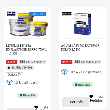
OFERTA!
LITEPLAST PASTA
AGUAPLAST 789 EXTERIOR
EMPLASTECER TARRO 750ML
POLVO 1.5 KG.
– 101858
508299
8411729663575
662615
8412131403445
SUPER VENTAS
10 / 450 Uds(Envase)
Quilosa-5%
12 Uds(Envase)
🟢 Disponible
🟢 Disponible
lista
Pedidos
Leer más
lista