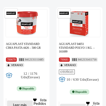
AGUAPLAST STANDARD
AGUAPLAST 04051
CIMA PASTA 4426 – 500 GR
STANDARD POLVO 1 KG. –
161699
700679
8412131111685
700681
8412131411716
VERANO
VERANO
OTOÑO25
12 / 1176
Uds(Envase)
10 / 630 Uds(Envase)
🟢 Disponible
🟢 Disponible
lista
lista
Pedidos
Leer más