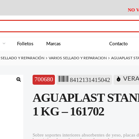
NO V
DA
Medición
Baño
Útiles M
NE
Electricidad
Cocina
Recipient
a
Folletos
Marcas
Contacto
Climatización
Hogar
Limpieza
SELLADO Y REPARACIÓN
VARIOS SELLADO Y REPARACION
AGUAPLAST STA
Tornillería
P.A.E.
Climatiza
AN
Varios Ferreteria
Útiles Cocina
Varios M
A
700680
VER
8412131415042
Material Exposición
Medición
Baño
Útiles M
🔍
AGUAPLAST STAND
Electricidad
Cocina
Recipient
Climatización
Hogar
Limpieza
1 KG – 161702
Tornillería
P.A.E.
Climatiza
Varios Ferreteria
Útiles Cocina
Varios M
Sobre soportes interiores absorbentes de yeso, placas d
Material Exposición