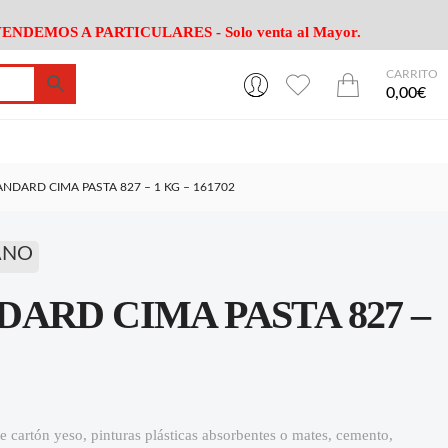
ENDEMOS A PARTICULARES - Solo venta al Mayor.
CARRITO
0
0
esa
Riego
Mobiliario
0,00€
es Cocina
Herramientas Jardín
Maquinaria Jardín
Cultivo
Camping
NDARD CIMA PASTA 827 – 1 KG – 161702
ción
Piscina
Animales
Agrotextiles
enaje
Varios Jardin
ANO
esa
Riego
Mobiliario
ARD CIMA PASTA 827 –
es Cocina
Herramientas Jardín
Maquinaria Jardín
Cultivo
Camping
ción
Piscina
Animales
Agrotextiles
enaje
Varios Jardin
e cartón yeso, pinturas plásticas absorbentes o mates, cemento,