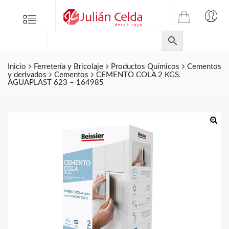
TIENDA
Tienda
Menu
0
ONLINE
Folletos
DE
Marcas
JULIAN
CELDA
Inicio
Ferretería y Bricolaje
Productos Químicos
Cementos
Contacto
y derivados
Cementos
CEMENTO COLA 2 KGS.
S.L.
AGUAPLAST 623 – 164985
Productos
de
ferretería.
🔍