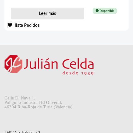
🟢 Disponible
Leer más
lista Pedidos
Calle D, Nave 1,
Polígono Industrial El Oliveral,
46394 Riba-Roja de Turia (Valencia)
Telf.: 96 166 61 78