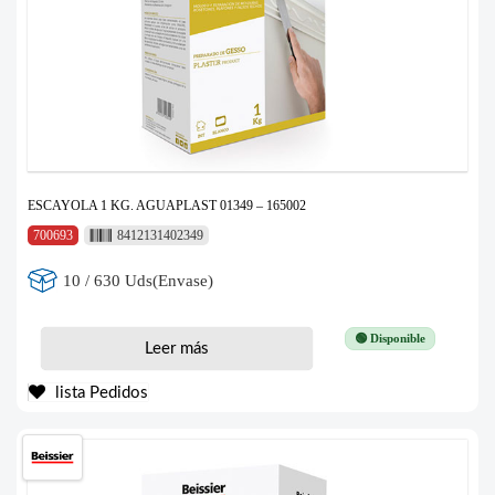
ESCAYOLA 1 KG. AGUAPLAST 01349 – 165002
700693
8412131402349
10 / 630 Uds(Envase)
🟢 Disponible
Leer más
lista Pedidos