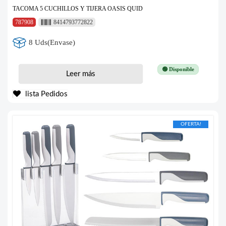
TACOMA 5 CUCHILLOS Y TIJERA OASIS QUID
787908
8414793772822
8 Uds(Envase)
🟢 Disponible
Leer más
lista Pedidos
OFERTA!