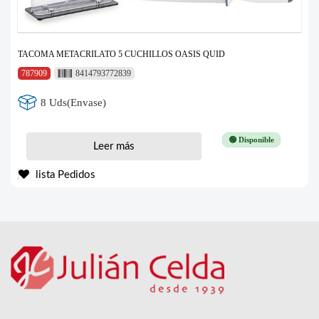
TACOMA METACRILATO 5 CUCHILLOS OASIS QUID
787909
8414793772839
8 Uds(Envase)
🟢 Disponible
Leer más
lista Pedidos