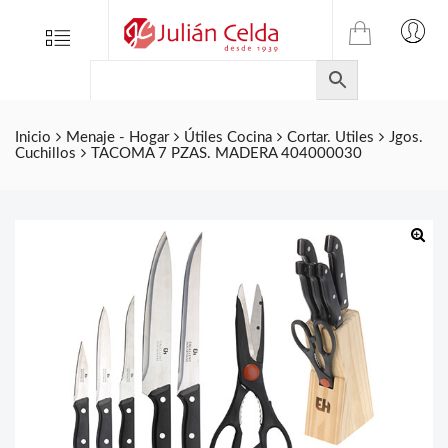
TIENDA
Tienda
Menu
0
ONLINE
Folletos
DE
Marcas
JULIAN
CELDA
Contacto
Inicio
Menaje - Hogar
Útiles Cocina
Cortar. Utiles
Jgos.
Cuchillos
TACOMA 7 PZAS. MADERA 404000030
S.L.
Productos
de
ferretería.
🔍