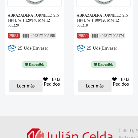
ABRAZADERA TORNILLO SIN-
ABRAZADERA TORNILLO SIN-
FIN-L W-1 120/140 MM-12 –
FIN-L W-1 100/120 MM-12 –
365220
365218
29831
4043171095198
29850
4043171095174
25 Uds(Envase)
25 Uds(Envase)
🟢 Disponible
🟢 Disponible
lista
lista
Pedidos
Pedidos
Leer más
Leer más
Calle D, 
Polígono I