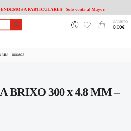
ENDEMOS A PARTICULARES - Solo venta al Mayor.
CARRITO
0
0
esa
Riego
Mobiliario
0,00€
es Cocina
Herramientas Jardín
Maquinaria Jardín
Cultivo
Camping
8 MM – 800602
ción
Piscina
Animales
Agrotextiles
enaje
Varios Jardin
esa
Riego
Mobiliario
 BRIXO 300 x 4.8 MM –
es Cocina
Herramientas Jardín
Maquinaria Jardín
Cultivo
Camping
ción
Piscina
Animales
Agrotextiles
enaje
Varios Jardin