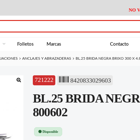
NO V
DA
Medición
Baño
Útiles M
NE
Electricidad
Cocina
Recipient
a
Folletos
Marcas
Contacto
Climatización
Hogar
Limpieza
IJACIONES
ANCLAJES Y ABRAZADERAS
BL.25 BRIDA NEGRA BRIXO 300 X 4.
Tornillería
P.A.E.
Climatiza
AN
Varios Ferreteria
Útiles Cocina
Varios M
A
721222
8420833029603
Material Exposición
Medición
Baño
Útiles M
🔍
BL.25 BRIDA NEGRA
Electricidad
Cocina
Recipient
Climatización
Hogar
Limpieza
800602
Tornillería
P.A.E.
Climatiza
Varios Ferreteria
Útiles Cocina
Varios M
🟢 Disponible
Material Exposición