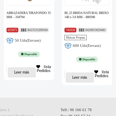
ABRAZADERA TIRAFONDO 35
BL.25 BRIDA NATURAL BRIXO
MM – 318794
140 x 3.6 MM – 800590
655675
8423533209504
741026
8420833029481
Marcas Propias
50 Uds(Envase)
600 Uds(Envase)
🟢 Disponible
🟢 Disponible
lista
Pedidos
lista
Leer más
Pedidos
Leer más
Nave 1,
Telf.: 96 166 61 78
ndustrial El Oliveral,
Fax: 96 166 67 24