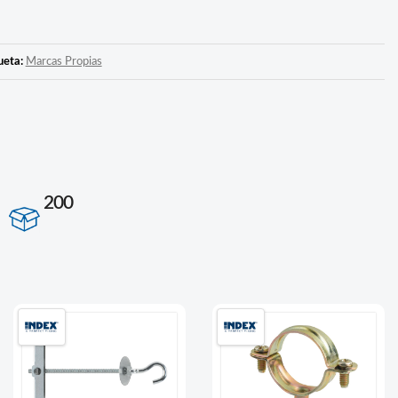
ueta:
Marcas Propias
200