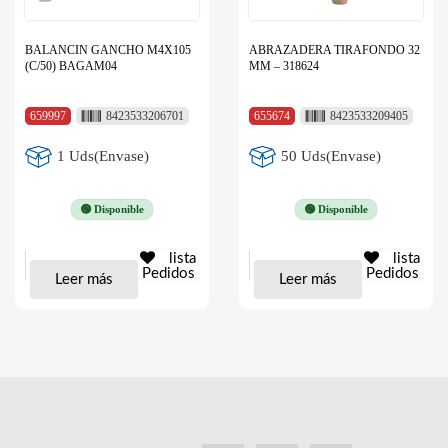
BALANCIN GANCHO M4X105
ABRAZADERA TIRAFONDO 32
(C/50) BAGAM04
MM – 318624
659997
8423533206701
655674
8423533209405
1 Uds(Envase)
50 Uds(Envase)
🟢 Disponible
🟢 Disponible
lista
lista
Pedidos
Pedidos
Leer más
Leer más