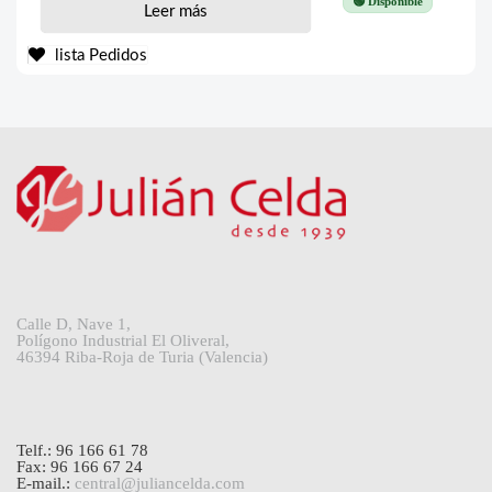
🟢 Disponible
Leer más
lista Pedidos
Calle D, Nave 1,
Polígono Industrial El Oliveral,
46394 Riba-Roja de Turia (Valencia)
Telf.: 96 166 61 78
Fax: 96 166 67 24
E-mail.:
central@juliancelda.com