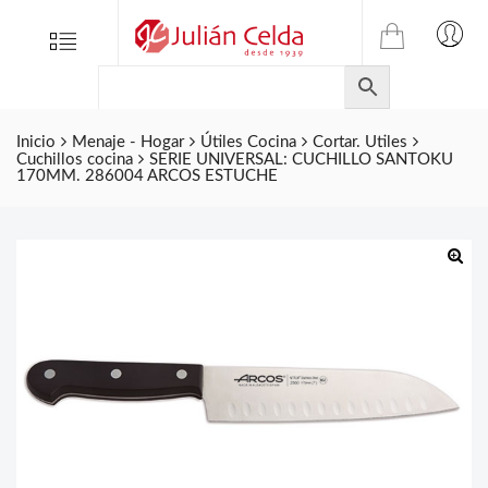
TIENDA
Tienda
Menu
0
ONLINE
Folletos
DE
Marcas
JULIAN
CELDA
Inicio
Menaje - Hogar
Útiles Cocina
Cortar. Utiles
Contacto
Cuchillos cocina
SERIE UNIVERSAL: CUCHILLO SANTOKU
S.L.
170MM. 286004 ARCOS ESTUCHE
Productos
de
ferretería.
🔍