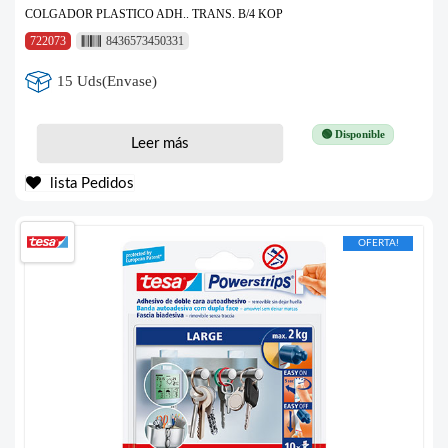
COLGADOR PLASTICO ADH.. TRANS. B/4 KOP
722073
8436573450331
15 Uds(Envase)
🟢 Disponible
Leer más
lista Pedidos
OFERTA!