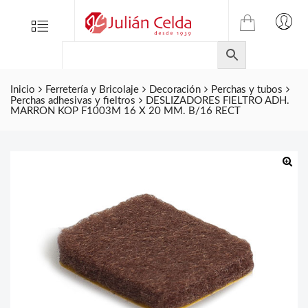
TIENDA
Tienda
Menu
0
ONLINE
Folletos
DE
Marcas
JULIAN
CELDA
Inicio
Ferretería y Bricolaje
Decoración
Perchas y tubos
Contacto
Perchas adhesivas y fieltros
DESLIZADORES FIELTRO ADH.
S.L.
MARRON KOP F1003M 16 X 20 MM. B/16 RECT
Productos
de
ferretería.
🔍