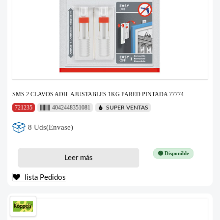
SMS 2 CLAVOS ADH. AJUSTABLES 1KG PARED PINTADA 77774
721235
4042448351081
SUPER VENTAS
8 Uds(Envase)
🟢 Disponible
Leer más
lista Pedidos