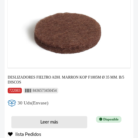
DESLIZADORES FIELTRO ADH. MARRON KOP F1005M Ø 35 MM. B/5
DISCOS
722083
8436573450454
30 Uds(Envase)
🟢 Disponible
Leer más
lista Pedidos