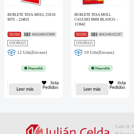
BURLETE TESA-MOLL 25X10
BURLETE TESA MOLL
MTS – 224831
CAUCHO 9MM BLANCO –
113642
503304
4042448103000
503305
4042448102287
OTOÑO25
OTOÑO25
12 Uds(Envase)
10 Uds(Envase)
🟢 Disponible
🟢 Disponible
lista
lista
Pedidos
Pedidos
Leer más
Leer más
Calle D, 
Polígono I