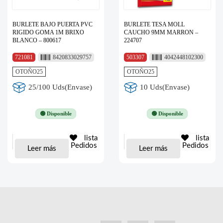
BURLETE BAJO PUERTA PVC
BURLETE TESA MOLL
RIGIDO GOMA 1M BRIXO
CAUCHO 9MM MARRON –
BLANCO – 800617
224707
721081
8420833029757
503307
4042448102300
OTOÑO25
OTOÑO25
25/100 Uds(Envase)
10 Uds(Envase)
🟢 Disponible
🟢 Disponible
lista
lista
Pedidos
Pedidos
Leer más
Leer más