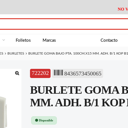
NO V
DA
Medición
Baño
Útiles M
NE
Electricidad
Cocina
Recipient
a
Folletos
Marcas
Contacto
Climatización
Hogar
Limpieza
ES
BURLETES
BURLETE GOMA BAJO PTA. 100CM.X15 MM. ADH. B/1 KOP B
Tornillería
P.A.E.
Climatiza
AN
Varios Ferreteria
Útiles Cocina
Varios M
A
722202
8436573450065
Material Exposición
Medición
Baño
Útiles M
🔍
BURLETE GOMA BA
Electricidad
Cocina
Recipient
Climatización
Hogar
Limpieza
MM. ADH. B/1 KOP
Tornillería
P.A.E.
Climatiza
Varios Ferreteria
Útiles Cocina
Varios M
🟢 Disponible
Material Exposición