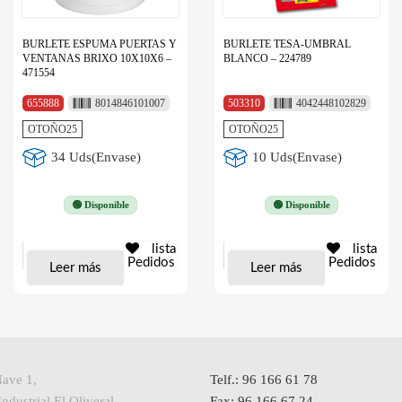
BURLETE ESPUMA PUERTAS Y
BURLETE TESA-UMBRAL
VENTANAS BRIXO 10X10X6 –
BLANCO – 224789
471554
655888
8014846101007
503310
4042448102829
OTOÑO25
OTOÑO25
34 Uds(Envase)
10 Uds(Envase)
🟢 Disponible
🟢 Disponible
lista
lista
Pedidos
Pedidos
Leer más
Leer más
Nave 1,
Telf.: 96 166 61 78
ndustrial El Oliveral,
Fax: 96 166 67 24