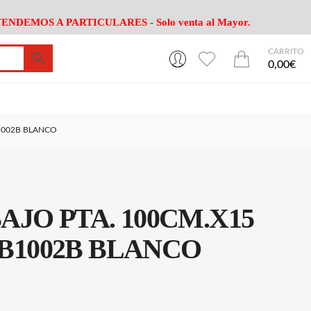
ENDEMOS A PARTICULARES - Solo venta al Mayor.
CARRITO
0
0
esa
Riego
Mobiliario
0,00€
es Cocina
Herramientas Jardín
Maquinaria Jardín
Cultivo
Camping
1002B BLANCO
ción
Piscina
Animales
Agrotextiles
enaje
Varios Jardin
esa
Riego
Mobiliario
JO PTA. 100CM.X15
es Cocina
Herramientas Jardín
Maquinaria Jardín
Cultivo
Camping
 B1002B BLANCO
ción
Piscina
Animales
Agrotextiles
enaje
Varios Jardin