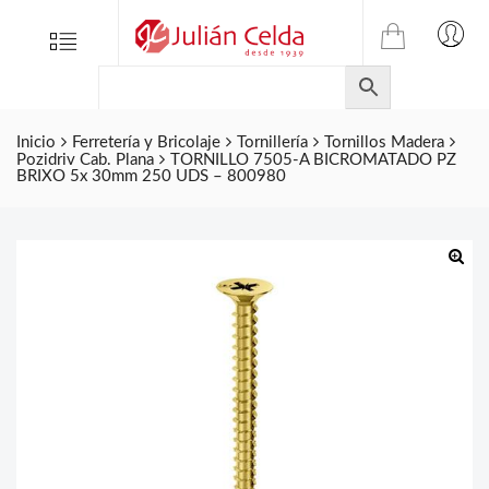
TIENDA
Tienda
Menu
0
ONLINE
Folletos
DE
Marcas
JULIAN
CELDA
Inicio
Ferretería y Bricolaje
Tornillería
Tornillos Madera
Contacto
Pozidriv Cab. Plana
TORNILLO 7505-A BICROMATADO PZ
S.L.
BRIXO 5x 30mm 250 UDS – 800980
Productos
de
ferretería.
🔍