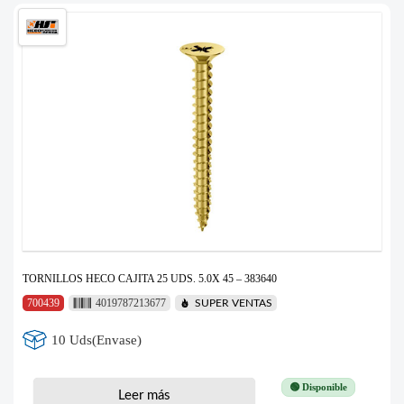
TORNILLOS HECO CAJITA 25 UDS. 5.0X 45 – 383640
700439
4019787213677
SUPER VENTAS
10 Uds(Envase)
🟢 Disponible
Leer más