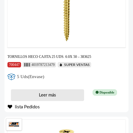
TORNILLOS HECO CAJITA 25 UDS. 6.0X 50 – 383625
700447
4019787213479
SUPER VENTAS
5 Uds(Envase)
🟢 Disponible
Leer más
lista Pedidos