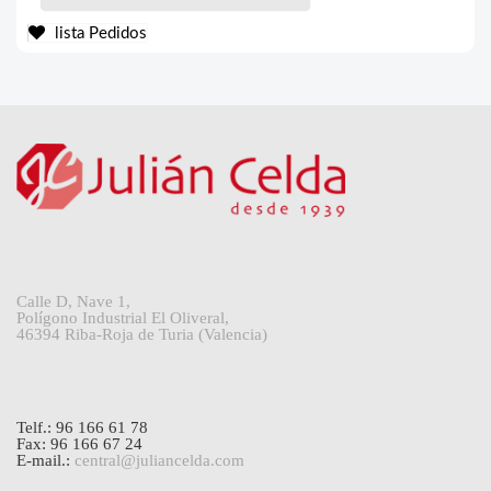
lista Pedidos
Calle D, Nave 1,
Polígono Industrial El Oliveral,
46394 Riba-Roja de Turia (Valencia)
Telf.: 96 166 61 78
Fax: 96 166 67 24
E-mail.:
central@juliancelda.com