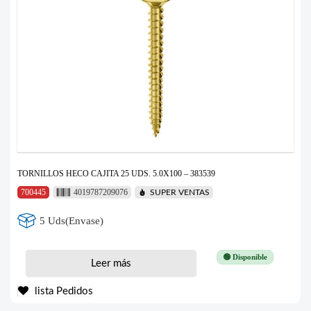
TORNILLOS HECO CAJITA 25 UDS. 5.0X100 – 383539
700445
4019787209076
SUPER VENTAS
5 Uds(Envase)
🟢 Disponible
Leer más
lista Pedidos