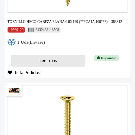
TORNILLO HECO CABEZA PLANA 6.0X120 (***CAJA 100***) – 383312
10560120
8432468118508
1 Uds(Envase)
🟢 Disponible
Leer más
lista Pedidos