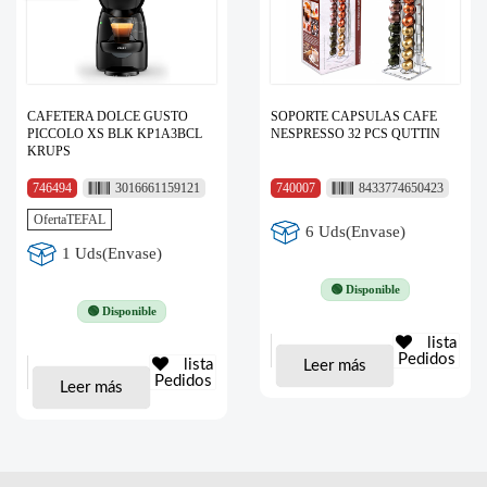
CAFETERA DOLCE GUSTO
SOPORTE CAPSULAS CAFE
PICCOLO XS BLK KP1A3BCL
NESPRESSO 32 PCS QUTTIN
KRUPS
746494
3016661159121
740007
8433774650423
OfertaTEFAL
6 Uds(Envase)
1 Uds(Envase)
🟢 Disponible
🟢 Disponible
lista
Pedidos
lista
Leer más
Pedidos
Leer más