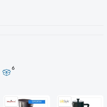
6
OFERTA!