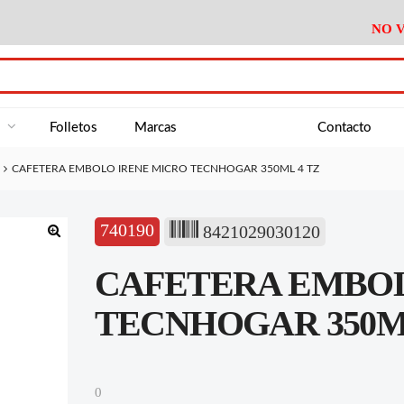
NO V
DA
Medición
Baño
Útiles M
NE
Electricidad
Cocina
Recipient
a
Folletos
Marcas
Contacto
Climatización
Hogar
Limpieza
CAFETERA EMBOLO IRENE MICRO TECNHOGAR 350ML 4 TZ
Tornillería
P.A.E.
Climatiza
AN
Varios Ferreteria
Útiles Cocina
Varios M
A
740190
8421029030120
Material Exposición
Medición
Baño
Útiles M
🔍
CAFETERA EMBOL
Electricidad
Cocina
Recipient
Climatización
Hogar
Limpieza
TECNHOGAR 350ML
Tornillería
P.A.E.
Climatiza
Varios Ferreteria
Útiles Cocina
Varios M
0
Material Exposición