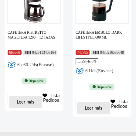
CAFETERA RISTRETTO
CAFETERA EMBOLO DARK
MAGEFESA 1200 – 12 TAZAS
LIFESTYLE 600 ML
663966
8429113403164
747795
8435216539648
LifeStyle-5%
6 / 60 Uds(Envase)
6 Uds(Envase)
🟢 Disponible
🟢 Disponible
lista
Pedidos
lista
Leer más
Pedidos
Leer más