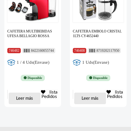
CAFETERA MULTIBEBIDAS
CAFETERA EMBOLO CRISTAL
UFESA BELLAGIO ROSSA
1LTS CY4652440
746482
8422160055744
746408
8719202117950
1 / 4 Uds(Envase)
1 Uds(Envase)
🟢 Disponible
🟢 Disponible
lista
lista
Pedidos
Pedidos
Leer más
Leer más