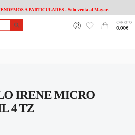
ENDEMOS A PARTICULARES - Solo venta al Mayor.
CARRITO
0
0
esa
Riego
Mobiliario
0,00€
es Cocina
Herramientas Jardín
Maquinaria Jardín
Cultivo
Camping
ción
Piscina
Animales
Agrotextiles
enaje
Varios Jardin
esa
Riego
Mobiliario
O IRENE MICRO
es Cocina
Herramientas Jardín
Maquinaria Jardín
Cultivo
Camping
 4 TZ
ción
Piscina
Animales
Agrotextiles
enaje
Varios Jardin