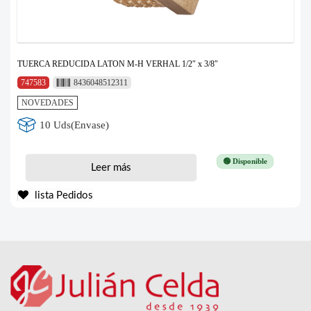
TUERCA REDUCIDA LATON M-H VERHAL 1/2″ x 3/8″
747583
8436048512311
NOVEDADES
10 Uds(Envase)
🟢 Disponible
Leer más
lista Pedidos