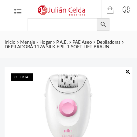
TIENDA
Tienda
Menu
0
ONLINE
Folletos
DE
Marcas
JULIAN
CELDA
Contacto
Inicio
Menaje - Hogar
P.A.E.
PAE Aseo
Depiladoras
DEPILADORA 1176 SILK EPIL 1 SOFT LIFT BRAUN
S.L.
Productos
de
ferretería.
OFERTA!
🔍