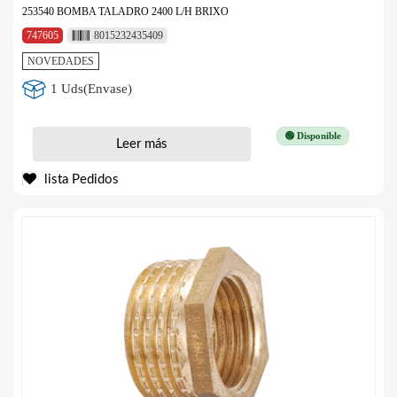
253540 BOMBA TALADRO 2400 L/H BRIXO
747605
8015232435409
NOVEDADES
1 Uds(Envase)
🟢 Disponible
Leer más
lista Pedidos