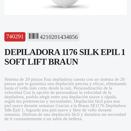
740291
4210201434856
DEPILADORA 1176 SILK EPIL 1
SOFT LIFT BRAUN
Sistema de 20 pinzas Esta depiladora cuenta con un sistema de 20
pinzas que te garantiza una depilación precisa y eficaz, eliminando
hasta el vello más corto desde la raíz. Personalización de la
velocidad Con la opción de personalizar la velocidad de la
depiladora, podrás elegir entre una depilación suave o rápida,
según tus preferencias y necesidades. Depilación fácil para una
piel suave durante semanas Gracias a la Braun SE1176 Depiladora
Silk-Epil 1, lograrás una piel suave y libre de vello durante
semanas. Disfruta de una depilación fácil y duradera sin necesidad
de ir constantemente a un salón de belleza.