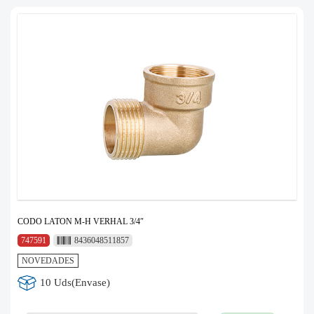
CODO LATON M-H VERHAL 3/4″
747591
8436048511857
NOVEDADES
10 Uds(Envase)