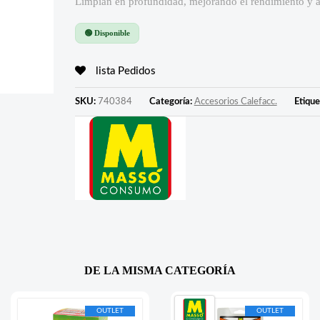
Limpian en profundidad, mejorando el rendimiento y a
🟢 Disponible
lista Pedidos
SKU:
740384
Categoría:
Accesorios Calefacc.
Etique
DE LA MISMA CATEGORÍA
OUTLET
OUTLET