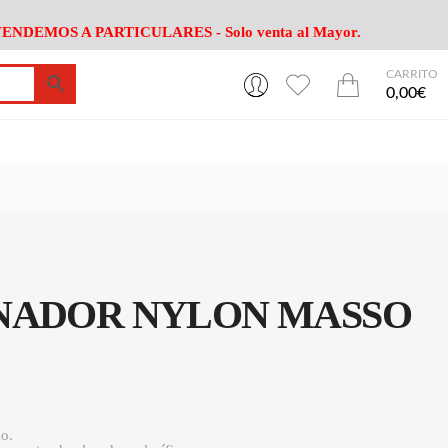
ENDEMOS A PARTICULARES - Solo venta al Mayor.
CARRITO
0
0
esa
Riego
Mobiliario
0,00€
es Cocina
Herramientas Jardín
Maquinaria Jardín
Cultivo
Camping
.
ción
Piscina
Animales
Agrotextiles
enaje
Varios Jardin
esa
Riego
Mobiliario
NADOR NYLON MASSO
es Cocina
Herramientas Jardín
Maquinaria Jardín
Cultivo
Camping
ción
Piscina
Animales
Agrotextiles
enaje
Varios Jardin
o.