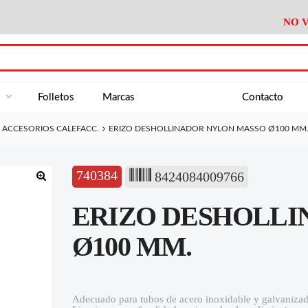
NO V
DA
Medición
Baño
Útiles M
NE
Electricidad
Cocina
Recipient
a
Folletos
Marcas
Contacto
Climatización
Hogar
Limpieza
ACCESORIOS CALEFACC.
ERIZO DESHOLLINADOR NYLON MASSO Ø100 MM
Tornillería
P.A.E.
Climatiza
AN
Varios Ferreteria
Útiles Cocina
Varios M
A
740384
8424084009766
Material Exposición
Medición
Baño
Útiles M
🔍
ERIZO DESHOLLI
Electricidad
Cocina
Recipient
Climatización
Hogar
Limpieza
Ø100 MM.
Tornillería
P.A.E.
Climatiza
Varios Ferreteria
Útiles Cocina
Varios M
Adecuado para tubos de acero inoxidable y galvanizad
Material Exposición