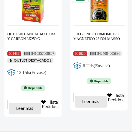
QF DESHO. ANUAL MADERA
FUEGO NET: TERMOMETRO
Y CARBON 3X250 G.
MAGNETICO 231301 MASSO
661437
8410857008807
661620
8424084005836
OUTLET DESTACADOS
6 Uds(Envase)
12 Uds(Envase)
🟢 Disponible
🟢 Disponible
lista
Pedidos
Leer más
lista
Pedidos
Leer más