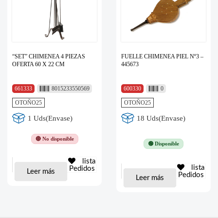
“SET” CHIMENEA 4 PIEZAS
FUELLE CHIMENEA PIEL Nº3 –
OFERTA 60 X 22 CM
445673
661333
8015233550569
600330
0
OTOÑO25
OTOÑO25
1 Uds(Envase)
18 Uds(Envase)
🔴 No disponible
🟢 Disponible
lista
lista
Pedidos
Leer más
Pedidos
Leer más