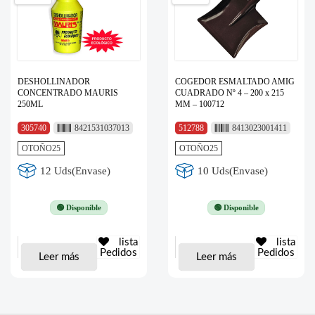
DESHOLLINADOR
COGEDOR ESMALTADO AMIG
CONCENTRADO MAURIS
CUADRADO Nº 4 – 200 x 215
250ML
MM – 100712
305740
8421531037013
512788
8413023001411
OTOÑO25
OTOÑO25
12 Uds(Envase)
10 Uds(Envase)
🟢 Disponible
🟢 Disponible
lista
lista
Pedidos
Pedidos
Leer más
Leer más