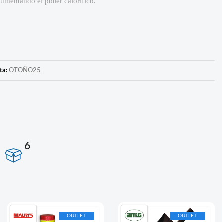
umentando el poder calorífico.
ta:
OTOÑO25
6
OUTLET
OUTLET