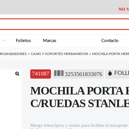
NO V
DA
Medición
Baño
Útiles M
NE
Electricidad
Cocina
Recipient
a
Folletos
Marcas
Contacto
Climatización
Hogar
Limpieza
RGANIZADORES
CAJAS Y SOPORTES HERRAMIENTA
MOCHILA PORTA HERR
Tornillería
P.A.E.
Climatiza
AN
Varios Ferreteria
Útiles Cocina
Varios M
A
741087
FOLL
3253561833076
Material Exposición
Medición
Baño
Útiles M
🔍
MOCHILA PORTA
Electricidad
Cocina
Recipient
Climatización
Hogar
Limpieza
C/RUEDAS STANLEY
Tornillería
P.A.E.
Climatiza
Varios Ferreteria
Útiles Cocina
Varios M
Mango telescópico y ruedas para facilitar el transporte
Material Exposición