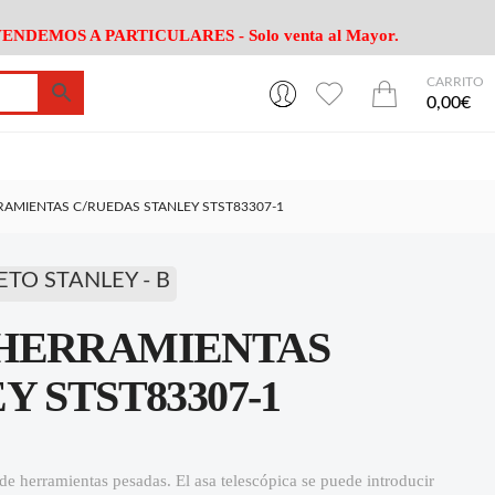
ENDEMOS A PARTICULARES - Solo venta al Mayor.
CARRITO
0
0
esa
Riego
Mobiliario
0,00€
es Cocina
Herramientas Jardín
Maquinaria Jardín
Cultivo
Camping
AMIENTAS C/RUEDAS STANLEY STST83307-1
ción
Piscina
Animales
Agrotextiles
enaje
Varios Jardin
ETO STANLEY - B
esa
Riego
Mobiliario
 HERRAMIENTAS
es Cocina
Herramientas Jardín
Maquinaria Jardín
Cultivo
Camping
 STST83307-1
ción
Piscina
Animales
Agrotextiles
enaje
Varios Jardin
 de herramientas pesadas. El asa telescópica se puede introducir