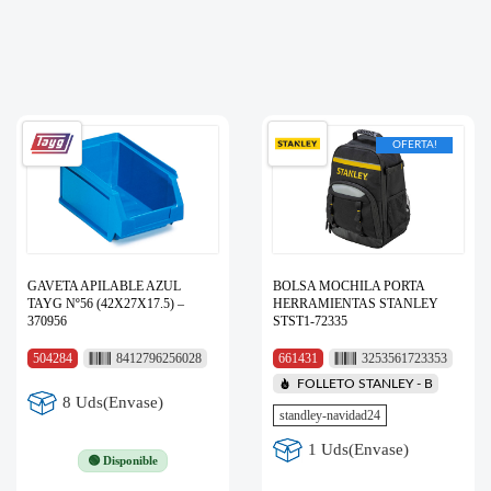
OFERTA!
GAVETA APILABLE AZUL
BOLSA MOCHILA PORTA
TAYG Nº56 (42X27X17.5) –
HERRAMIENTAS STANLEY
370956
STST1-72335
504284
8412796256028
661431
3253561723353
FOLLETO STANLEY - B
8 Uds(Envase)
standley-navidad24
1 Uds(Envase)
🟢 Disponible