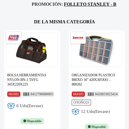
PROMOCIÓN:
FOLLETO STANLEY - B
DE LA MISMA CATEGORÍA
BOLSA HERRAMIENTAS
ORGANIZADOR PLASTICO
NYLON BN-1 TAYG
BRIXO 18″ 420X305X61 –
345X220X225
800262
661692
8412796080005
664105
8420833025414
OTOÑO25
6 Uds(Envase)
12 Uds(Envase)
🟢 Disponible
🟢 Disponible