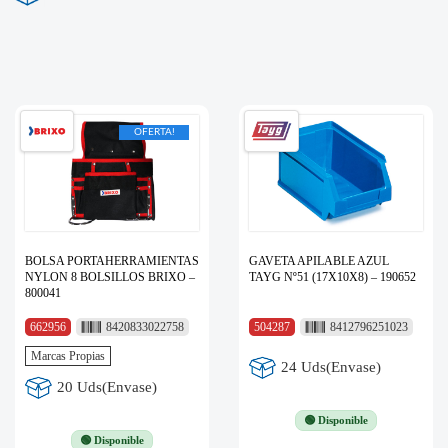
OFERTA!
BOLSA PORTAHERRAMIENTAS
GAVETA APILABLE AZUL
NYLON 8 BOLSILLOS BRIXO –
TAYG Nº51 (17X10X8) – 190652
800041
662956
8420833022758
504287
8412796251023
Marcas Propias
24 Uds(Envase)
20 Uds(Envase)
🟢 Disponible
🟢 Disponible