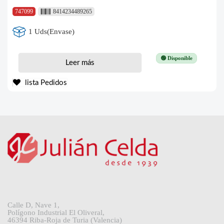
747099
8414234489265
1 Uds(Envase)
🟢 Disponible
Leer más
lista Pedidos
Calle D, Nave 1,
Polígono Industrial El Oliveral,
46394 Riba-Roja de Turia (Valencia)