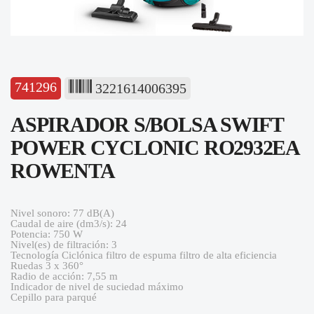
741296
3221614006395
ASPIRADOR S/BOLSA SWIFT
POWER CYCLONIC RO2932EA
ROWENTA
Nivel sonoro: 77 dB(A)
Caudal de aire (dm3/s): 24
Potencia: 750 W
Nivel(es) de filtración: 3
Tecnología Ciclónica filtro de espuma filtro de alta eficiencia
Ruedas 3 x 360°
Radio de acción: 7,55 m
Indicador de nivel de suciedad máximo
Cepillo para parqué