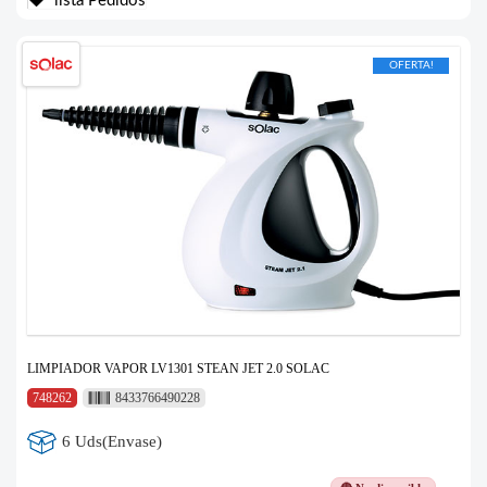
lista Pedidos
OFERTA!
LIMPIADOR VAPOR LV1301 STEAN JET 2.0 SOLAC
748262
8433766490228
6 Uds(Envase)