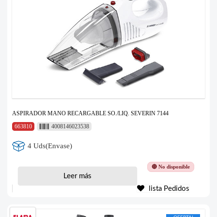
ASPIRADOR MANO RECARGABLE SO./LIQ. SEVERIN 7144
663810
4008146023538
4 Uds(Envase)
🔴 No disponible
Leer más
lista Pedidos