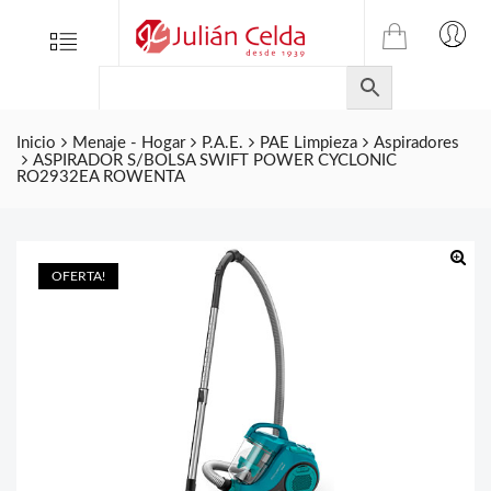
TIENDA
Tienda
Menu
0
ONLINE
Folletos
DE
Marcas
JULIAN
CELDA
Inicio
Menaje - Hogar
P.A.E.
PAE Limpieza
Aspiradores
Contacto
ASPIRADOR S/BOLSA SWIFT POWER CYCLONIC
S.L.
RO2932EA ROWENTA
Productos
de
ferretería.
OFERTA!
🔍