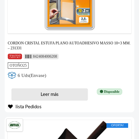
CORDON CRISTAL ESTUFA PLANO AUTOADHESIVO MASSO 10×3 MM.
– 231331
721727
8424084006208
OTOÑO25
6 Uds(Envase)
🟢 Disponible
Leer más
lista Pedidos
OFERTA!