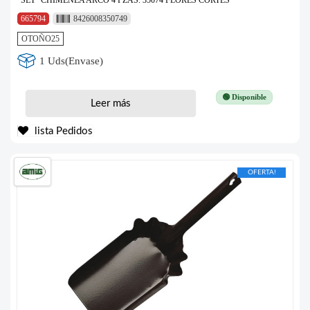
“SET” CHIMENEA ARCO 4 PZAS. 35074 FLORES CORTES
665794
8426008350749
OTOÑO25
1 Uds(Envase)
🟢 Disponible
Leer más
lista Pedidos
OFERTA!