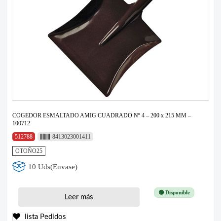
COGEDOR ESMALTADO AMIG CUADRADO Nº 4 – 200 x 215 MM –
100712
512788
8413023001411
OTOÑO25
10 Uds(Envase)
🟢 Disponible
Leer más
lista Pedidos