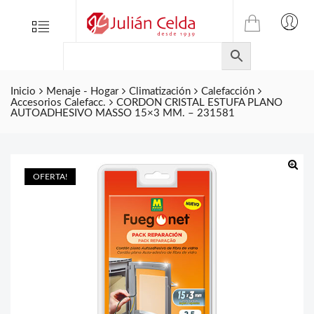
TIENDA
Tienda
Menu
0
ONLINE
Folletos
DE
Marcas
JULIAN
CELDA
Inicio
Menaje - Hogar
Climatización
Calefacción
Contacto
Accesorios Calefacc.
CORDON CRISTAL ESTUFA PLANO
S.L.
AUTOADHESIVO MASSO 15×3 MM. – 231581
Productos
de
ferretería.
OFERTA!
🔍