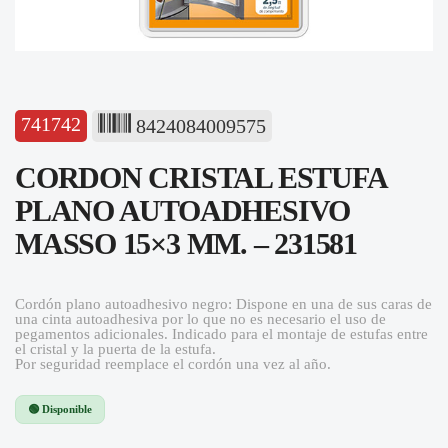
741742
8424084009575
CORDON CRISTAL ESTUFA
PLANO AUTOADHESIVO
MASSO 15×3 MM. – 231581
Cordón plano autoadhesivo negro: Dispone en una de sus caras de
una cinta autoadhesiva por lo que no es necesario el uso de
pegamentos adicionales. Indicado para el montaje de estufas entre
el cristal y la puerta de la estufa.
Por seguridad reemplace el cordón una vez al año.
🟢 Disponible