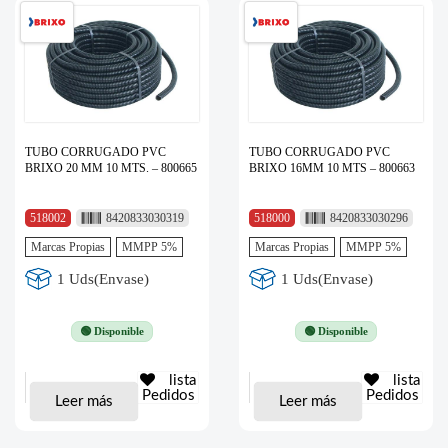
TUBO CORRUGADO PVC
TUBO CORRUGADO PVC
BRIXO 20 MM 10 MTS. – 800665
BRIXO 16MM 10 MTS – 800663
518002
8420833030319
518000
8420833030296
Marcas Propias
MMPP 5%
Marcas Propias
MMPP 5%
1 Uds(Envase)
1 Uds(Envase)
🟢 Disponible
🟢 Disponible
lista
lista
Pedidos
Pedidos
Leer más
Leer más