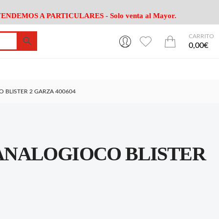
ENDEMOS A PARTICULARES - Solo venta al Mayor.
CARRITO
0
0
esa
Riego
Mobiliario
0,00€
es Cocina
Herramientas Jardín
Maquinaria Jardín
Cultivo
Camping
BLISTER 2 GARZA 400604
ción
Piscina
Animales
Agrotextiles
enaje
Varios Jardin
esa
Riego
Mobiliario
ANALOGIOCO BLISTER
es Cocina
Herramientas Jardín
Maquinaria Jardín
Cultivo
Camping
ción
Piscina
Animales
Agrotextiles
enaje
Varios Jardin