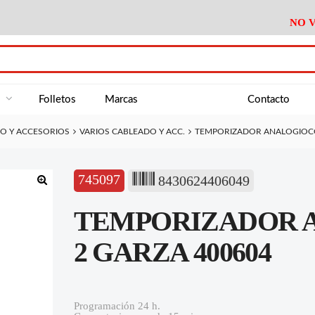
NO V
DA
Medición
Baño
Útiles M
NE
Electricidad
Cocina
Recipient
a
Folletos
Marcas
Contacto
Climatización
Hogar
Limpieza
O Y ACCESORIOS
VARIOS CABLEADO Y ACC.
TEMPORIZADOR ANALOGIOCO 
Tornillería
P.A.E.
Climatiza
AN
Varios Ferreteria
Útiles Cocina
Varios M
A
745097
8430624406049
Material Exposición
Medición
Baño
Útiles M
🔍
TEMPORIZADOR 
Electricidad
Cocina
Recipient
Climatización
Hogar
Limpieza
2 GARZA 400604
Tornillería
P.A.E.
Climatiza
Varios Ferreteria
Útiles Cocina
Varios M
Programación 24 h.
Material Exposición