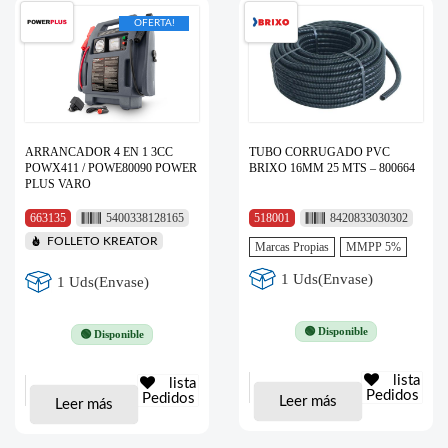
OFERTA!
ARRANCADOR 4 EN 1 3CC
TUBO CORRUGADO PVC
POWX411 / POWE80090 POWER
BRIXO 16MM 25 MTS – 800664
PLUS VARO
663135
5400338128165
518001
8420833030302
FOLLETO KREATOR
Marcas Propias
MMPP 5%
1 Uds(Envase)
1 Uds(Envase)
🟢 Disponible
🟢 Disponible
lista
lista
Pedidos
Pedidos
Leer más
Leer más