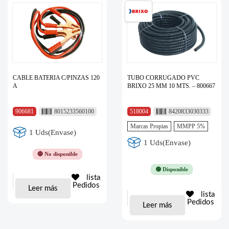
CABLE BATERIA C/PINZAS 120
TUBO CORRUGADO PVC
A
BRIXO 25 MM 10 MTS. – 800667
906681
8015233560100
518004
8420833030333
Marcas Propias
MMPP 5%
1 Uds(Envase)
1 Uds(Envase)
🔴 No disponible
🟢 Disponible
lista
Pedidos
Leer más
lista
Pedidos
Leer más