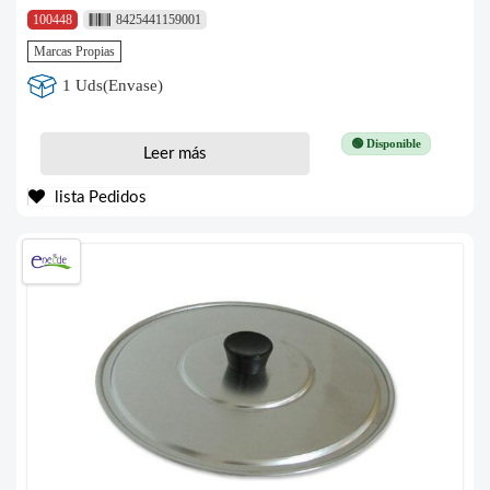
100448
8425441159001
Marcas Propias
1 Uds(Envase)
🟢 Disponible
Leer más
lista Pedidos