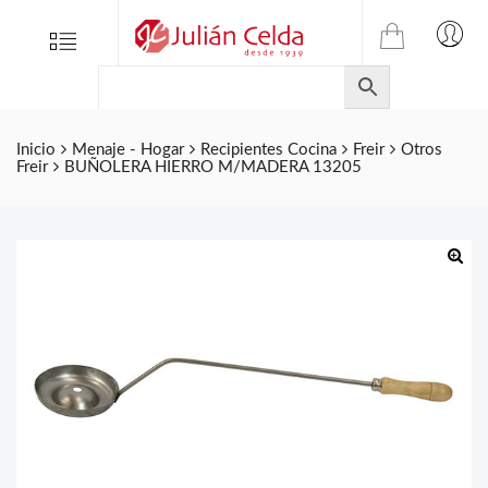
TIENDA
Tienda
Menu
0
ONLINE
Folletos
DE
Marcas
JULIAN
CELDA
Contacto
Inicio
Menaje - Hogar
Recipientes Cocina
Freir
Otros
Freir
BUÑOLERA HIERRO M/MADERA 13205
S.L.
Productos
de
ferretería.
🔍