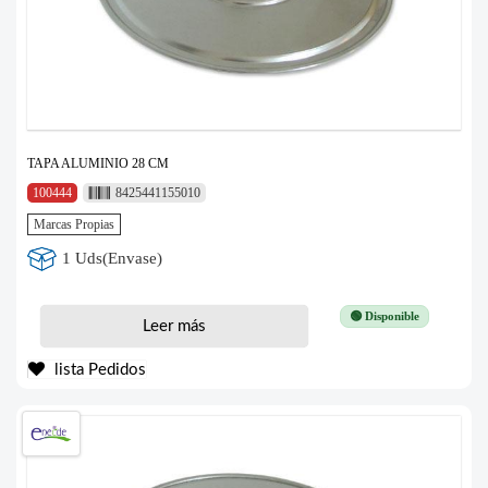
TAPA ALUMINIO 28 CM
100444
8425441155010
Marcas Propias
1 Uds(Envase)
🟢 Disponible
Leer más
lista Pedidos