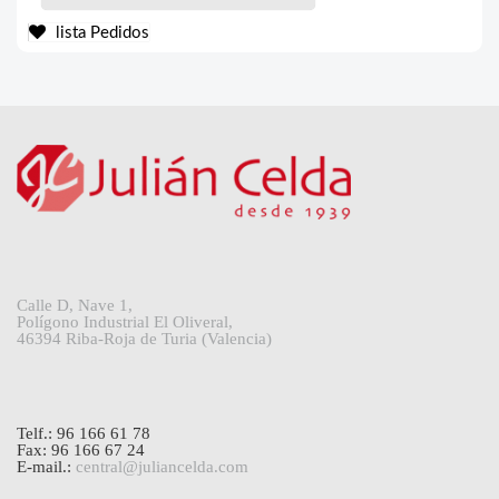
lista Pedidos
Calle D, Nave 1,
Polígono Industrial El Oliveral,
46394 Riba-Roja de Turia (Valencia)
Telf.: 96 166 61 78
Fax: 96 166 67 24
E-mail.:
central@juliancelda.com