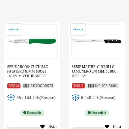
SERIE ARCOS: CUCHILLO
SERIE MAITRE: CUCHILLO
PATATERO 85MM 180521-
JAMONERO 240 MM. 151800
188521 M/VERDE ARCOS
DISPLAY
663548
8421002009785
301011
8421002151804
36 / 144 Uds(Envase)
6 / 48 Uds(Envase)
🟢 Disponible
🟢 Disponible
lista
lista