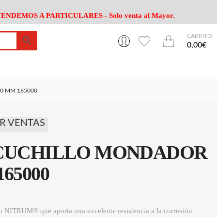
ENDEMOS A PARTICULARES - Solo venta al Mayor.
CARRITO
0
0
esa
Riego
Mobiliario
0,00€
es Cocina
Herramientas Jardín
Maquinaria Jardín
Cultivo
Camping
0 MM 165000
ción
Piscina
Animales
Agrotextiles
enaje
Varios Jardin
R VENTAS
esa
Riego
Mobiliario
 CUCHILLO MONDADOR
es Cocina
Herramientas Jardín
Maquinaria Jardín
Cultivo
Camping
65000
ción
Piscina
Animales
Agrotextiles
enaje
Varios Jardin
no NITRUM® que aporta una excelente resistencia a la corrosión