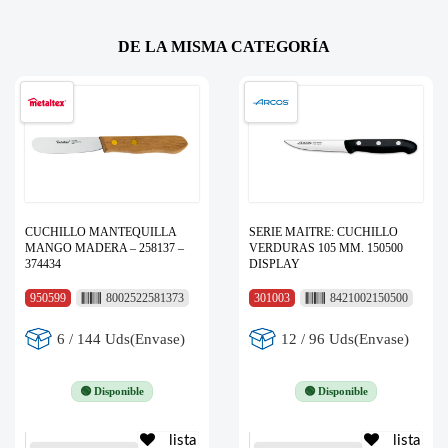
DE LA MISMA CATEGORÍA
CUCHILLO MANTEQUILLA
SERIE MAITRE: CUCHILLO
MANGO MADERA – 258137 –
VERDURAS 105 MM. 150500
374434
DISPLAY
950599
8002522581373
301003
8421002150500
6 / 144 Uds(Envase)
12 / 96 Uds(Envase)
🟢 Disponible
🟢 Disponible
lista
lista