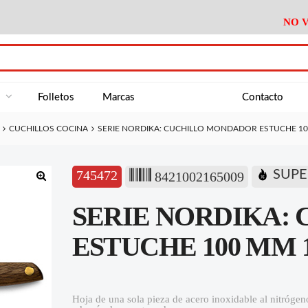
NO V
DA
Medición
Baño
Útiles M
NE
Electricidad
Cocina
Recipient
a
Folletos
Marcas
Contacto
Climatización
Hogar
Limpieza
CUCHILLOS COCINA
SERIE NORDIKA: CUCHILLO MONDADOR ESTUCHE 10
Tornillería
P.A.E.
Climatiza
AN
Varios Ferreteria
Útiles Cocina
Varios M
A
745472
SUPE
8421002165009
Material Exposición
Medición
Baño
Útiles M
🔍
SERIE NORDIKA:
Electricidad
Cocina
Recipient
Climatización
Hogar
Limpieza
ESTUCHE 100 MM 1
Tornillería
P.A.E.
Climatiza
Varios Ferreteria
Útiles Cocina
Varios M
Hoja de una sola pieza de acero inoxidable al nitróge
Material Exposición