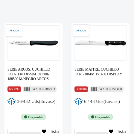
SERIE ARCOS: CUCHILLO
SERIE MAITRE: CUCHILLO
PATATERO 85MM 180500-
PAN 210MM 151400 DISPLAY
188500 M/NEGRO ARCOS
660691
8421002188503
301006
8421002151408
36/432 Uds(Envase)
6 / 48 Uds(Envase)
🟢 Disponible
🟢 Disponible
lista
lista