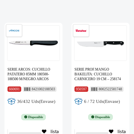
SERIE ARCOS: CUCHILLO
SERIE PROF.MANGO
PATATERO 85MM 180500-
BAKELITA: CUCHILLO
188500 M/NEGRO ARCOS
CARNICERO 19 CM – 258174
660691
8421002188503
950597
8002522581748
36/432 Uds(Envase)
6 / 72 Uds(Envase)
🟢 Disponible
🟢 Disponible
lista
lista