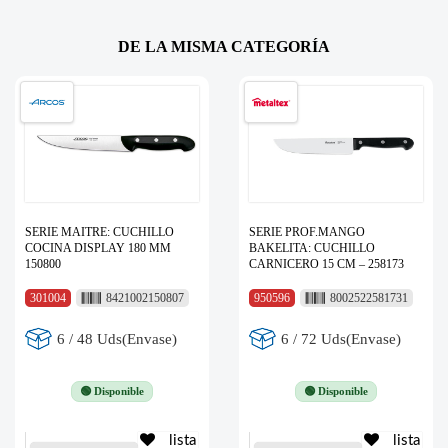
DE LA MISMA CATEGORÍA
SERIE MAITRE: CUCHILLO
SERIE PROF.MANGO
COCINA DISPLAY 180 MM
BAKELITA: CUCHILLO
150800
CARNICERO 15 CM – 258173
301004
8421002150807
950596
8002522581731
6 / 48 Uds(Envase)
6 / 72 Uds(Envase)
🟢 Disponible
🟢 Disponible
lista
lista