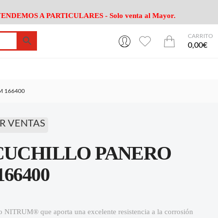
ENDEMOS A PARTICULARES - Solo venta al Mayor.
CARRITO
0
0
esa
Riego
Mobiliario
0,00€
es Cocina
Herramientas Jardín
Maquinaria Jardín
Cultivo
Camping
M 166400
ción
Piscina
Animales
Agrotextiles
enaje
Varios Jardin
R VENTAS
esa
Riego
Mobiliario
 CUCHILLO PANERO
es Cocina
Herramientas Jardín
Maquinaria Jardín
Cultivo
Camping
66400
ción
Piscina
Animales
Agrotextiles
enaje
Varios Jardin
no NITRUM® que aporta una excelente resistencia a la corrosión