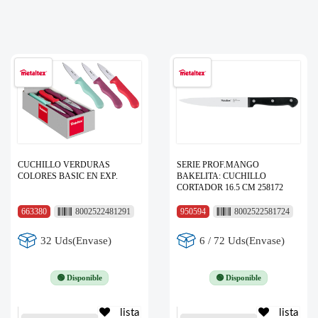
CUCHILLO VERDURAS
SERIE PROF.MANGO
COLORES BASIC EN EXP.
BAKELITA: CUCHILLO
CORTADOR 16.5 CM 258172
663380
8002522481291
950594
8002522581724
32 Uds(Envase)
6 / 72 Uds(Envase)
🟢 Disponible
🟢 Disponible
lista
lista