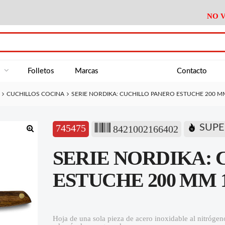
NO V
DA
Medición
Baño
Útiles M
NE
Electricidad
Cocina
Recipient
a
Folletos
Marcas
Contacto
Climatización
Hogar
Limpieza
CUCHILLOS COCINA
SERIE NORDIKA: CUCHILLO PANERO ESTUCHE 200 M
Tornillería
P.A.E.
Climatiza
AN
Varios Ferreteria
Útiles Cocina
Varios M
A
745475
SUPE
8421002166402
Material Exposición
Medición
Baño
Útiles M
🔍
SERIE NORDIKA:
Electricidad
Cocina
Recipient
Climatización
Hogar
Limpieza
ESTUCHE 200 MM 1
Tornillería
P.A.E.
Climatiza
Varios Ferreteria
Útiles Cocina
Varios M
Hoja de una sola pieza de acero inoxidable al nitróge
Material Exposición