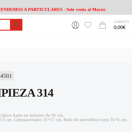
ENDEMOS A PARTICULARES - Solo venta al Mayor.
CARRITO
0
0
esa
Riego
Mobiliario
0,00€
es Cocina
Herramientas Jardín
Maquinaria Jardín
Cultivo
Camping
ción
Piscina
Animales
Agrotextiles
enaje
Varios Jardin
44501
esa
Riego
Mobiliario
PIEZA 314
es Cocina
Herramientas Jardín
Maquinaria Jardín
Cultivo
Camping
ción
Piscina
Animales
scópico hasta un máximo de 95 cm.
×13 cm. Limpiacristales 35×17 cm. Paño de microfibra extra 35×6 cm.
Agrotextiles
enaje
Varios Jardin