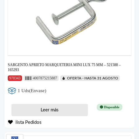
SARGENTO APRIETO MARQUETERIA MINI LUX 75 MM – 521588 –
165293
970343
4007875215887
OFERTA - HASTA 31 AGOSTO
1 Uds(Envase)
🟢 Disponible
Leer más
lista Pedidos