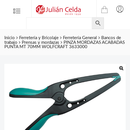
TIENDA
Tienda
Menu
0
ONLINE
Folletos
DE
Marcas
JULIAN
CELDA
Inicio
Ferretería y Bricolaje
Ferretería General
Bancos de
Contacto
trabajo
Prensas y mordazas
PINZA MORDAZAS ACABADAS
S.L.
PUNTA MT 70MM WOLFCRAFT 3633000
Productos
de
ferretería.
🔍