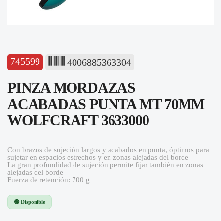
745599
4006885363304
PINZA MORDAZAS
ACABADAS PUNTA MT 70MM
WOLFCRAFT 3633000
Con brazos de sujeción largos y acabados en punta, óptimos para
sujetar en espacios estrechos y en zonas alejadas del borde
La gran profundidad de sujeción permite fijar también en zonas
alejadas del borde
Fuerza de retención: 700 g
🟢 Disponible