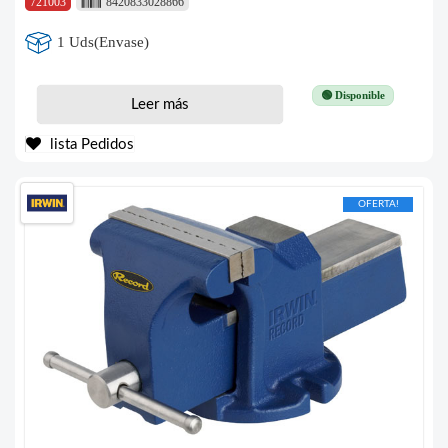
721003
8420833028866
1 Uds(Envase)
🟢 Disponible
Leer más
lista Pedidos
OFERTA!