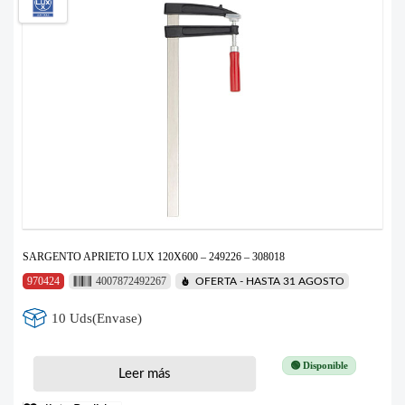
SARGENTO APRIETO LUX 120X600 – 249226 – 308018
970424
4007872492267
OFERTA - HASTA 31 AGOSTO
10 Uds(Envase)
🟢 Disponible
Leer más