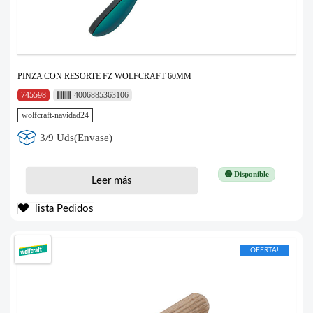
PINZA CON RESORTE FZ WOLFCRAFT 60MM
745598
4006885363106
wolfcraft-navidad24
3/9 Uds(Envase)
🟢 Disponible
Leer más
lista Pedidos
OFERTA!