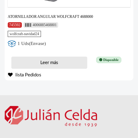
ATORNILLADOR ANGULAR WOLFCRAFT 4688000
745592
4006885468801
wolfcraft-navidad24
1 Uds(Envase)
🟢 Disponible
Leer más
lista Pedidos