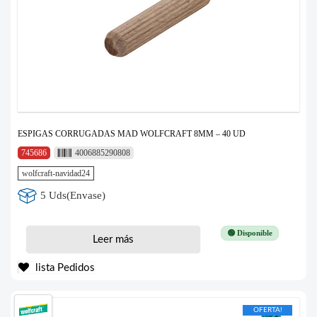
ESPIGAS CORRUGADAS MAD WOLFCRAFT 8MM – 40 UD
745686
4006885290808
wolfcraft-navidad24
5 Uds(Envase)
🟢 Disponible
Leer más
lista Pedidos
OFERTA!