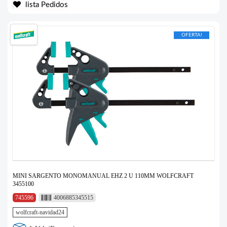
lista Pedidos
OFERTA!
MINI SARGENTO MONOMANUAL EHZ 2 U 110MM WOLFCRAFT
3455100
745596
4006885345515
wolfcraft-navidad24