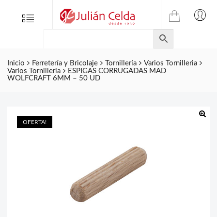
TIENDA
Tienda
Menu
0
ONLINE
Folletos
DE
Marcas
JULIAN
CELDA
Inicio
Ferretería y Bricolaje
Tornillería
Varios Tornilleria
Contacto
Varios Tornilleria
ESPIGAS CORRUGADAS MAD
S.L.
WOLFCRAFT 6MM – 50 UD
Productos
de
ferretería.
OFERTA!
🔍