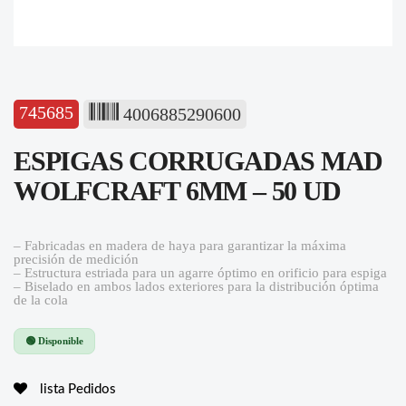
745685
4006885290600
ESPIGAS CORRUGADAS MAD
WOLFCRAFT 6MM – 50 UD
– Fabricadas en madera de haya para garantizar la máxima
precisión de medición
– Estructura estriada para un agarre óptimo en orificio para espiga
– Biselado en ambos lados exteriores para la distribución óptima
de la cola
🟢 Disponible
lista Pedidos