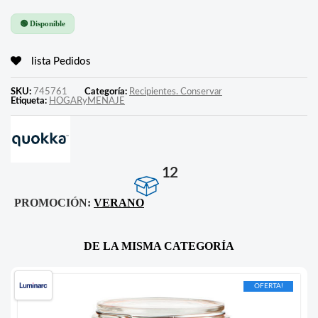
🟢 Disponible
lista Pedidos
SKU:
745761
Categoría:
Recipientes. Conservar
Etiqueta:
HOGARyMENAJE
12
PROMOCIÓN:
VERANO
DE LA MISMA CATEGORÍA
OFERTA!