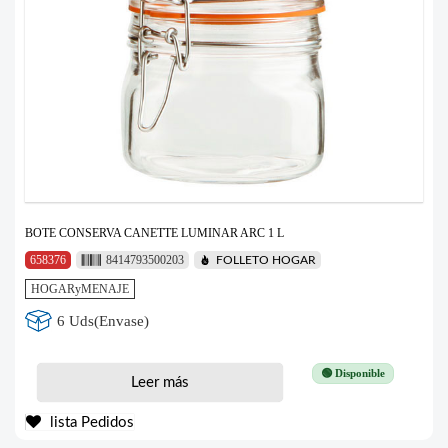
BOTE CONSERVA CANETTE LUMINAR ARC 1 L
658376
8414793500203
FOLLETO HOGAR
HOGARyMENAJE
6 Uds(Envase)
🟢 Disponible
Leer más
lista Pedidos