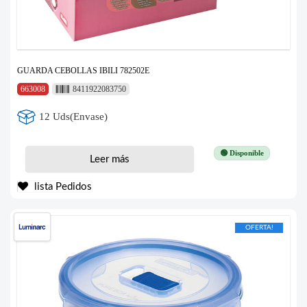
GUARDA CEBOLLAS IBILI 782502E
663008
8411922083750
12 Uds(Envase)
🟢 Disponible
Leer más
lista Pedidos
OFERTA!