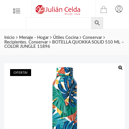
TIENDA
Tienda
Menu
0
ONLINE
Folletos
DE
Marcas
JULIAN
CELDA
Inicio
Menaje - Hogar
Útiles Cocina
Conservar
Contacto
Recipientes. Conservar
BOTELLA QUOKKA SOLID 510 ML –
S.L.
COLOR JUNGLE 11896
Productos
de
ferretería.
OFERTA!
🔍