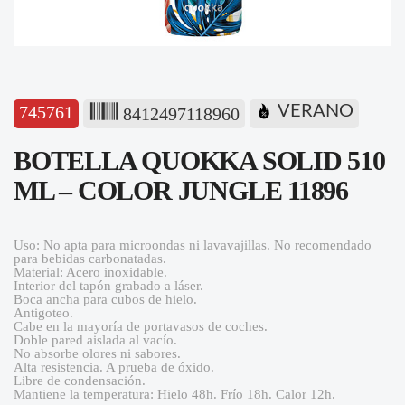
745761
VERANO
8412497118960
BOTELLA QUOKKA SOLID 510
ML – COLOR JUNGLE 11896
Uso: No apta para microondas ni lavavajillas. No recomendado
para bebidas carbonatadas.
Material: Acero inoxidable.
Interior del tapón grabado a láser.
Boca ancha para cubos de hielo.
Antigoteo.
Cabe en la mayoría de portavasos de coches.
Doble pared aislada al vacío.
No absorbe olores ni sabores.
Alta resistencia. A prueba de óxido.
Libre de condensación.
Mantiene la temperatura: Hielo 48h. Frío 18h. Calor 12h.