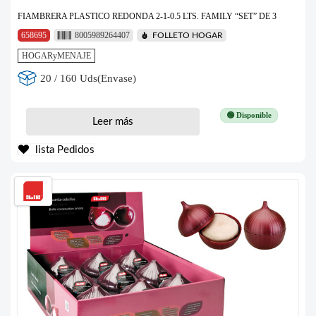
FIAMBRERA PLASTICO REDONDA 2-1-0.5 LTS. FAMILY “SET” DE 3
658695
8005989264407
FOLLETO HOGAR
HOGARyMENAJE
20 / 160 Uds(Envase)
🟢 Disponible
Leer más
lista Pedidos