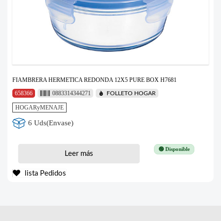
FIAMBRERA HERMETICA REDONDA 12X5 PURE BOX H7681
658366
0883314344271
FOLLETO HOGAR
HOGARyMENAJE
6 Uds(Envase)
🟢 Disponible
Leer más
lista Pedidos