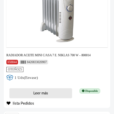
RADIADOR ACEITE MINI C/ASA 7 E. NIKLAS 700 W – 800014
658844
8420833020907
OTOÑO25
1 Uds(Envase)
🟢 Disponible
Leer más
lista Pedidos