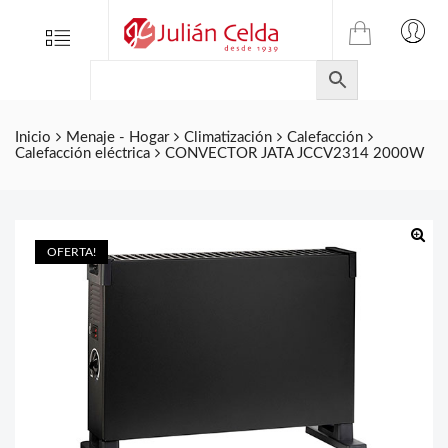
TIENDA
Tienda
Menu
0
ONLINE
Folletos
DE
Marcas
JULIAN
CELDA
Contacto
Inicio
Menaje - Hogar
Climatización
Calefacción
Calefacción eléctrica
CONVECTOR JATA JCCV2314 2000W
S.L.
Productos
de
ferretería.
OFERTA!
🔍