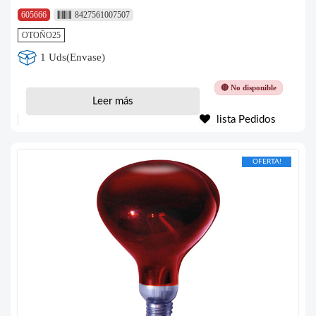
605666
8427561007507
OTOÑO25
1 Uds(Envase)
🔴 No disponible
Leer más
lista Pedidos
OFERTA!