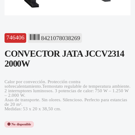
746406
8421078038269
CONVECTOR JATA JCCV2314
2000W
Calor por convección. Protección contra
sobrecalentamiento.Termostato regulable de temperatura ambiente.
2 interruptores luminosos. 3 potencias de calor: 750 W – 1.250 W
– 2.000 W.
Asas de transporte. Sin olores. Silencioso. Perfecto para estancias
de 20 m².
Medidas: 53 x 20 x 38,50 cm.
🔴 No disponible