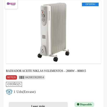
OFERTA!
RADIADOR ACEITE NIKLAS 9 ELEMENTOS – 2000W – 800015
607026
8420833020914
OTOÑO25
1 Uds(Envase)
🟢 Disponible
Leer más