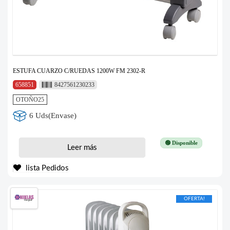
ESTUFA CUARZO C/RUEDAS 1200W FM 2302-R
658851
8427561230233
OTOÑO25
6 Uds(Envase)
🟢 Disponible
Leer más
lista Pedidos
OFERTA!