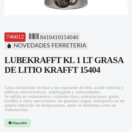
746612
8410410154040
NOVEDADES FERRETERIA
LUBEKRAFFT KL 1 LT GRASA
DE LITIO KRAFFT 15404
Grasa formulada en base a un espesante de litio, aceite mineral y
aditivos anticorrosivos, antidesgaste y antioxidantes.
Se utiliza en rodamientos, cojinetes lisos, articulaciones, guías,
husillos y otros mecanismos sin grandes cargas, trabajando en un
amplio intervalo de temperaturas, tanto en Industria como en
Automoción.
🟢 Disponible