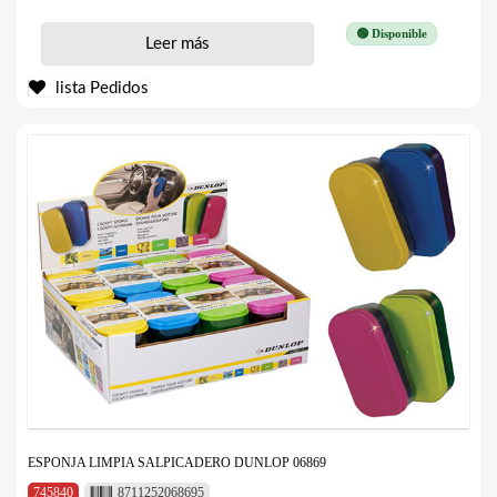
🟢 Disponible
Leer más
lista Pedidos
ESPONJA LIMPIA SALPICADERO DUNLOP 06869
745840
8711252068695