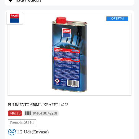
lista Pedidos
OFERTA!
PULIMENTO 650ML. KRAFFT 14223
746113
8410410142238
PromoKRAFFT
12 Uds(Envase)