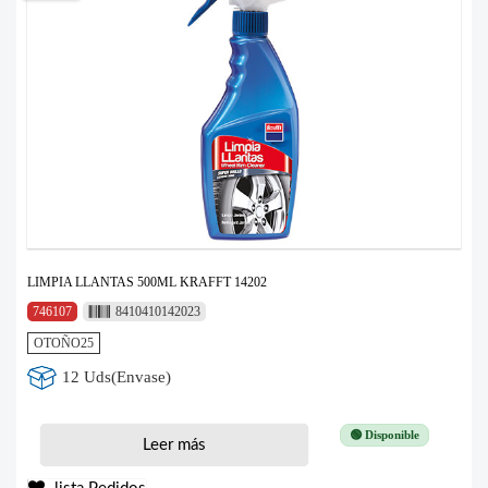
LIMPIA LLANTAS 500ML KRAFFT 14202
746107
8410410142023
OTOÑO25
12 Uds(Envase)
🟢 Disponible
Leer más