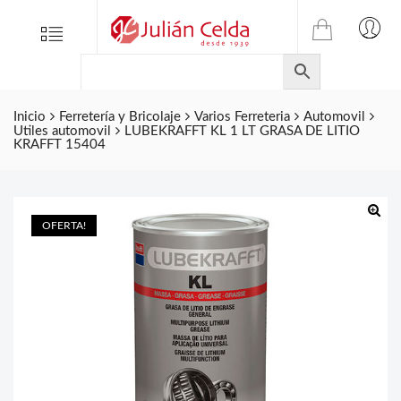
TIENDA
Tienda
Menu
0
ONLINE
Folletos
DE
Marcas
JULIAN
CELDA
Inicio
Ferretería y Bricolaje
Varios Ferreteria
Automovil
Contacto
Utiles automovil
LUBEKRAFFT KL 1 LT GRASA DE LITIO
S.L.
KRAFFT 15404
Productos
de
ferretería.
OFERTA!
🔍