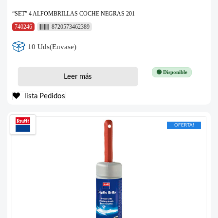
“SET” 4 ALFOMBRILLAS COCHE NEGRAS 201
740246
8720573462389
10 Uds(Envase)
🟢 Disponible
Leer más
lista Pedidos
OFERTA!