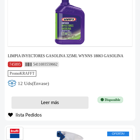
LIMPIA INYECTORES GASOLINA 325ML WYNNS 18063 GASOLINA
745895
5411693559662
PromoKRAFFT
12 Uds(Envase)
🟢 Disponible
Leer más
lista Pedidos
OFERTA!