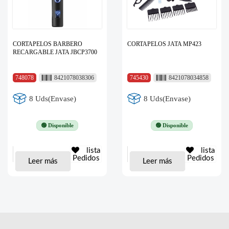
CORTAPELOS BARBERO
CORTAPELOS JATA MP423
RECARGABLE JATA JBCP3700
748078
8421078038306
745430
8421078034858
8 Uds(Envase)
8 Uds(Envase)
🟢 Disponible
🟢 Disponible
lista
lista
Pedidos
Pedidos
Leer más
Leer más