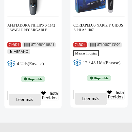
AFEITADORA PHILIPS S-1142
CORTAPELOS NARIZ Y OIDOS
LAVABLE RECARGABLE
A PILAS H07
746621
8720689018821
745024
8719987043970
VERANO
Marcas Propias
12 / 48 Uds(Envase)
4 Uds(Envase)
🟢 Disponible
🟢 Disponible
lista
lista
Pedidos
Pedidos
Leer más
Leer más