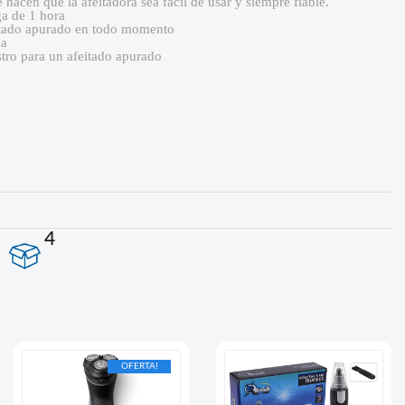
hacen que la afeitadora sea fácil de usar y siempre fiable.
ga de 1 hora
eitado apurado en todo momento
ha
stro para un afeitado apurado
4
OFERTA!