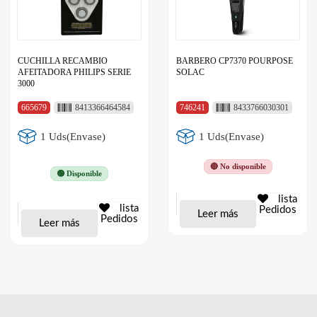
CUCHILLA RECAMBIO
BARBERO CP7370 POURPOSE
AFEITADORA PHILIPS SERIE
SOLAC
3000
665679
8413366464584
746241
8433766030301
1 Uds(Envase)
1 Uds(Envase)
🔴 No disponible
🟢 Disponible
lista
lista
Pedidos
Leer más
Pedidos
Leer más