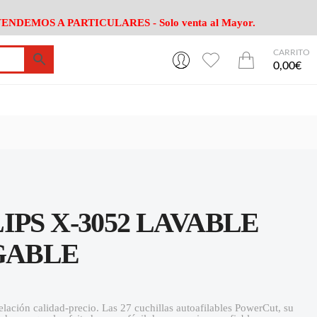
ENDEMOS A PARTICULARES - Solo venta al Mayor.
CARRITO
0
0
esa
Riego
Mobiliario
0,00€
es Cocina
Herramientas Jardín
Maquinaria Jardín
Cultivo
Camping
ción
Piscina
Animales
Agrotextiles
enaje
Varios Jardin
esa
Riego
Mobiliario
IPS X-3052 LAVABLE
es Cocina
Herramientas Jardín
Maquinaria Jardín
Cultivo
Camping
GABLE
ción
Piscina
Animales
Agrotextiles
enaje
Varios Jardin
ación calidad-precio. Las 27 cuchillas autoafilables PowerCut, su