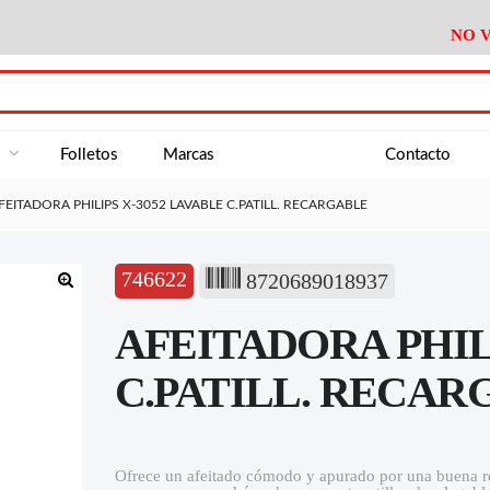
NO V
DA
Medición
Baño
Útiles M
NE
Electricidad
Cocina
Recipient
a
Folletos
Marcas
Contacto
Climatización
Hogar
Limpieza
FEITADORA PHILIPS X-3052 LAVABLE C.PATILL. RECARGABLE
Tornillería
P.A.E.
Climatiza
AN
Varios Ferreteria
Útiles Cocina
Varios M
A
746622
8720689018937
Material Exposición
Medición
Baño
Útiles M
🔍
AFEITADORA PHIL
Electricidad
Cocina
Recipient
Climatización
Hogar
Limpieza
C.PATILL. RECAR
Tornillería
P.A.E.
Climatiza
Varios Ferreteria
Útiles Cocina
Varios M
Ofrece un afeitado cómodo y apurado por una buena rel
Material Exposición