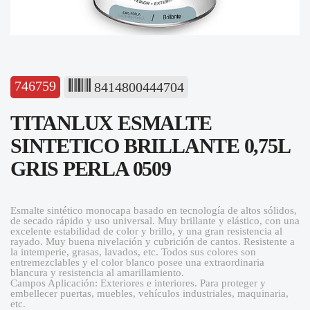
746759
8414800444704
TITANLUX ESMALTE
SINTETICO BRILLANTE 0,75L
GRIS PERLA 0509
Esmalte sintético monocapa basado en tecnología de altos sólidos,
de secado rápido y uso universal. Muy brillante y elástico, con una
excelente estabilidad de color y brillo, y una gran resistencia al
rayado. Muy buena nivelación y cubrición de cantos. Resistente a
la intemperie, grasas, lavados, etc. Todos sus colores son
entremezclables y el color blanco posee una extraordinaria
blancura y resistencia al amarillamiento.
Campos Aplicación: Exteriores e interiores. Para proteger y
embellecer puertas, muebles, vehículos industriales, maquinaria,
etc.