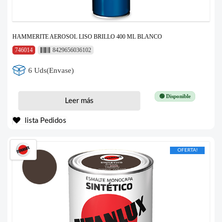
HAMMERITE AEROSOL LISO BRILLO 400 ML BLANCO
746014
8429656036102
6 Uds(Envase)
🟢 Disponible
Leer más
lista Pedidos
OFERTA!