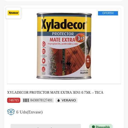
OFERTA!
XYLADECOR PROTECTOR MATE EXTRA 3EN1 0.750L – TECA
746765
8430078127491
VERANO
6 Uds(Envase)
🟢 Disponible