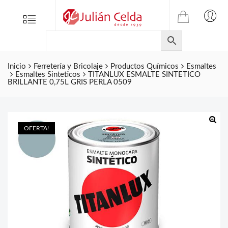
TIENDA
Tienda
Menu
0
ONLINE
Folletos
DE
Marcas
JULIAN
CELDA
Inicio
Ferretería y Bricolaje
Productos Químicos
Esmaltes
Contacto
Esmaltes Sinteticos
TITANLUX ESMALTE SINTETICO
S.L.
BRILLANTE 0,75L GRIS PERLA 0509
Productos
de
ferretería.
OFERTA!
🔍