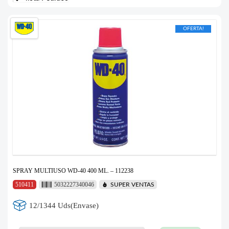
OFERTA!
SPRAY MULTIUSO WD-40 400 ML. – 112238
510411
5032227340046
SUPER VENTAS
12/1344 Uds(Envase)