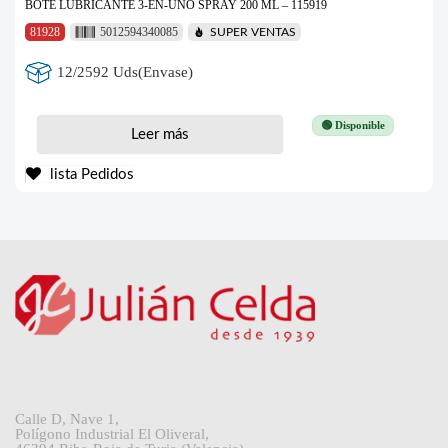
BOTE LUBRICANTE 3-EN-UNO SPRAY 200 ML – 115919
81928
5012594340085
SUPER VENTAS
12/2592 Uds(Envase)
🟢 Disponible
Leer más
lista Pedidos
Calle D, Nave 1,
Polígono Industrial El Oliveral,