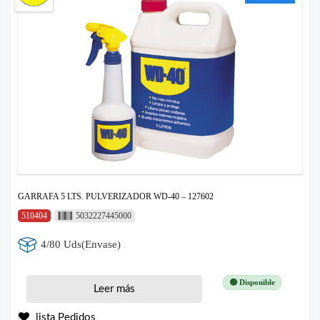
GARRAFA 5 LTS. PULVERIZADOR WD-40 – 127602
510404
5032227445000
4/80 Uds(Envase)
🟢 Disponible
Leer más
lista Pedidos