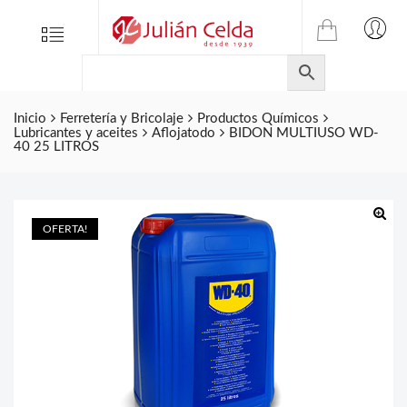
TIENDA
Tienda
Menu
0
ONLINE
Folletos
DE
Marcas
JULIAN
CELDA
Inicio
Ferretería y Bricolaje
Productos Químicos
Contacto
Lubricantes y aceites
Aflojatodo
BIDON MULTIUSO WD-
S.L.
40 25 LITROS
Productos
de
ferretería.
OFERTA!
🔍