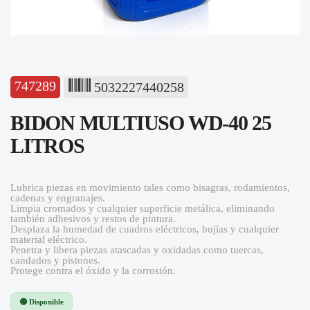
747289
5032227440258
BIDON MULTIUSO WD-40 25
LITROS
Lubrica piezas en movimiento tales como bisagras, rodamientos,
cadenas y engranajes.
Limpia cromados y cualquier superficie metálica, eliminando
también adhesivos y restos de pintura.
Desplaza la humedad de cuadros eléctricos, bujías y cualquier
material eléctrico.
Penetra y libera piezas atascadas y oxidadas como tuercas,
candados y pistones.
Protege contra el óxido y la corrosión.
🟢 Disponible