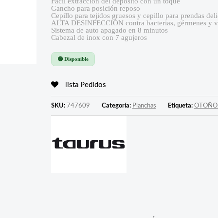
Fácil extracción del depósito con un toque
Gancho para posición reposo
Cepillo para tejidos gruesos y cepillo para prendas del
ALTA DESINFECCIÓN contra bacterias, gérmenes y v
Sistema de auto apagado en 8 minutos
Cabezal de inox con 7 agujeros
🟢 Disponible
lista Pedidos
SKU:
747609
Categoría:
Planchas
Etiqueta:
OTOÑO