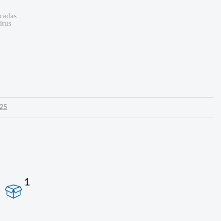
icadas
irus
25
1