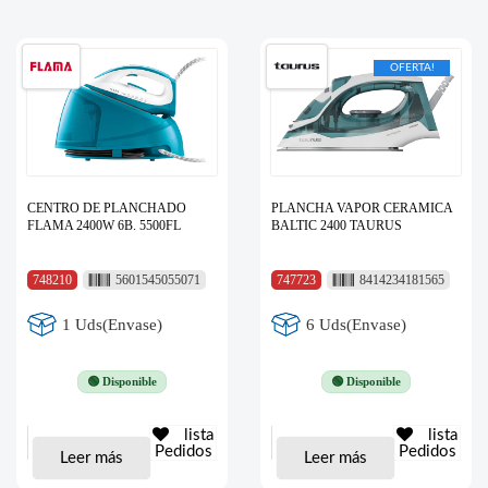
OFERTA!
CENTRO DE PLANCHADO
PLANCHA VAPOR CERAMICA
FLAMA 2400W 6B. 5500FL
BALTIC 2400 TAURUS
748210
5601545055071
747723
8414234181565
1 Uds(Envase)
6 Uds(Envase)
🟢 Disponible
🟢 Disponible
lista
lista
Pedidos
Pedidos
Leer más
Leer más