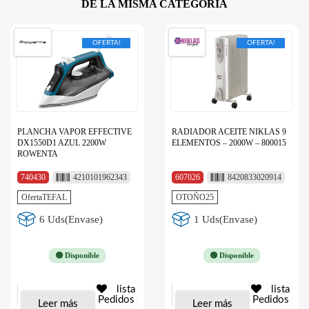
DE LA MISMA CATEGORÍA
OFERTA!
OFERTA!
PLANCHA VAPOR EFFECTIVE
RADIADOR ACEITE NIKLAS 9
DX1550D1 AZUL 2200W
ELEMENTOS – 2000W – 800015
ROWENTA
740430
4210101962343
607026
8420833020914
OfertaTEFAL
OTOÑO25
6 Uds(Envase)
1 Uds(Envase)
🟢 Disponible
🟢 Disponible
lista
lista
Pedidos
Pedidos
Leer más
Leer más