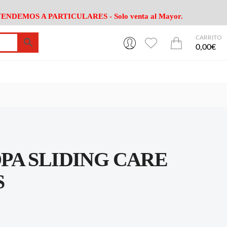
ENDEMOS A PARTICULARES - Solo venta al Mayor.
CARRITO
0
0
esa
Riego
Mobiliario
0,00€
es Cocina
Herramientas Jardín
Maquinaria Jardín
Cultivo
Camping
ción
Piscina
Animales
Agrotextiles
enaje
Varios Jardin
esa
Riego
Mobiliario
PA SLIDING CARE
es Cocina
Herramientas Jardín
Maquinaria Jardín
Cultivo
Camping
S
ción
Piscina
Animales
Agrotextiles
enaje
Varios Jardin