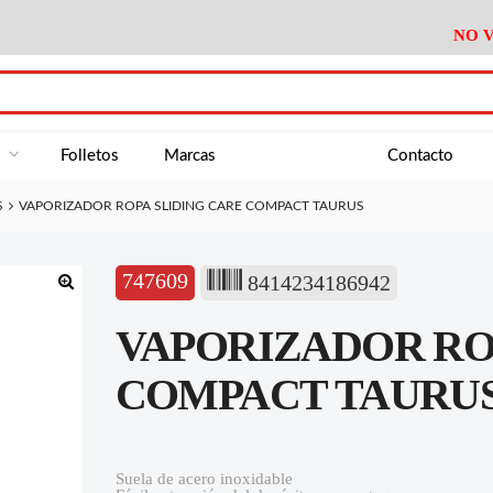
NO V
DA
Medición
Baño
Útiles M
NE
Electricidad
Cocina
Recipient
a
Folletos
Marcas
Contacto
Climatización
Hogar
Limpieza
S
VAPORIZADOR ROPA SLIDING CARE COMPACT TAURUS
Tornillería
P.A.E.
Climatiza
AN
Varios Ferreteria
Útiles Cocina
Varios M
A
747609
8414234186942
Material Exposición
Medición
Baño
Útiles M
🔍
VAPORIZADOR RO
Electricidad
Cocina
Recipient
Climatización
Hogar
Limpieza
COMPACT TAURU
Tornillería
P.A.E.
Climatiza
Varios Ferreteria
Útiles Cocina
Varios M
Suela de acero inoxidable
Material Exposición