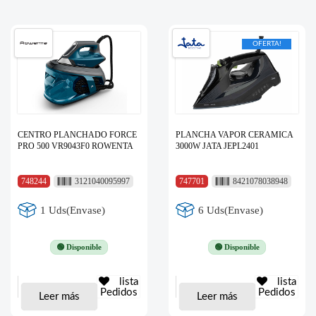
OFERTA!
CENTRO PLANCHADO FORCE
PLANCHA VAPOR CERAMICA
PRO 500 VR9043F0 ROWENTA
3000W JATA JEPL2401
748244
3121040095997
747701
8421078038948
1 Uds(Envase)
6 Uds(Envase)
🟢 Disponible
🟢 Disponible
lista
lista
Pedidos
Pedidos
Leer más
Leer más