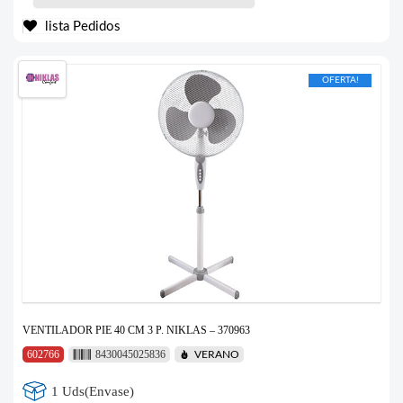
lista Pedidos
OFERTA!
VENTILADOR PIE 40 CM 3 P. NIKLAS – 370963
602766
8430045025836
VERANO
1 Uds(Envase)