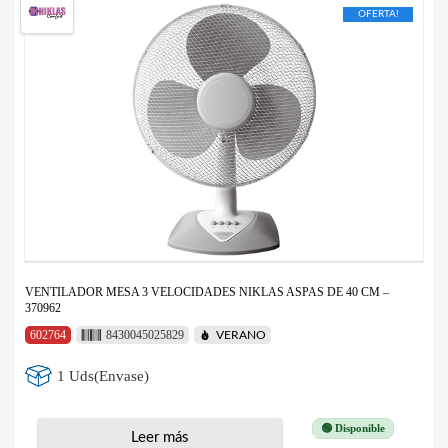
OFERTA!
VENTILADOR MESA 3 VELOCIDADES NIKLAS ASPAS DE 40 CM –
370962
602764
8430045025829
VERANO
1 Uds(Envase)
🟢 Disponible
Leer más