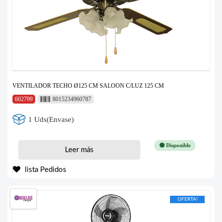
VENTILADOR TECHO Ø125 CM SALOON C/LUZ 125 CM
602799
8015234960787
1 Uds(Envase)
🟢 Disponible
Leer más
lista Pedidos
OFERTA!