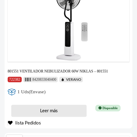
801551 VENTILADOR NEBULIZADOR 60W NIKLAS – 801551
722382
8420833040400
VERANO
1 Uds(Envase)
🟢 Disponible
Leer más
lista Pedidos