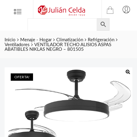
TIENDA
Tienda
Menu
0
ONLINE
Folletos
DE
Marcas
JULIAN
CELDA
Inicio
Menaje - Hogar
Climatización
Refrigeración
Contacto
Ventiladores
VENTILADOR TECHO ALISIOS ASPAS
S.L.
ABATIBLES NIKLAS NEGRO – 801505
Productos
de
ferretería.
OFERTA!
🔍