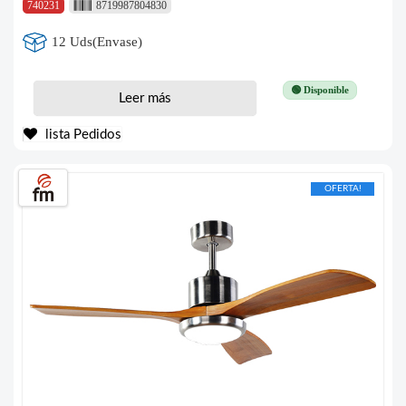
740231
8719987804830
12 Uds(Envase)
🟢 Disponible
Leer más
lista Pedidos
OFERTA!