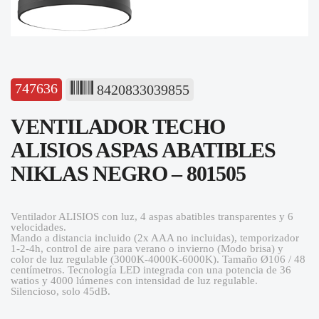
747636
8420833039855
VENTILADOR TECHO
ALISIOS ASPAS ABATIBLES
NIKLAS NEGRO – 801505
Ventilador ALISIOS con luz, 4 aspas abatibles transparentes y 6
velocidades.
Mando a distancia incluido (2x AAA no incluidas), temporizador
1-2-4h, control de aire para verano o invierno (Modo brisa) y
color de luz regulable (3000K-4000K-6000K). Tamaño Ø106 / 48
centímetros. Tecnología LED integrada con una potencia de 36
watios y 4000 lúmenes con intensidad de luz regulable.
Silencioso, solo 45dB.