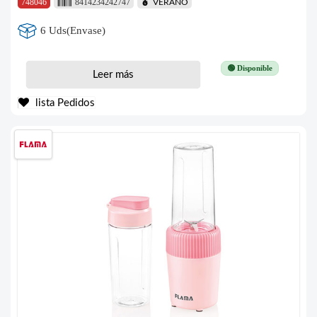
748046
8414234242747
VERANO
6 Uds(Envase)
🟢 Disponible
Leer más
lista Pedidos