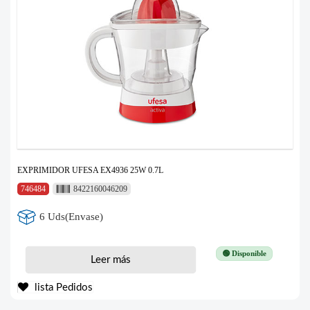
EXPRIMIDOR UFESA EX4936 25W 0.7L
746484
8422160046209
6 Uds(Envase)
🟢 Disponible
Leer más
lista Pedidos