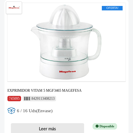
OFERTA!
EXPRIMIDOR VITAM 5 MGF3465 MAGEFESA
745095
8429113408213
6 / 16 Uds(Envase)
🟢 Disponible
Leer más