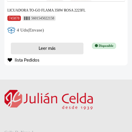
LICUADORA TO-GO FLAMA 350W ROSA 2223FL
745878
5601545022158
4 Uds(Envase)
🟢 Disponible
Leer más
lista Pedidos