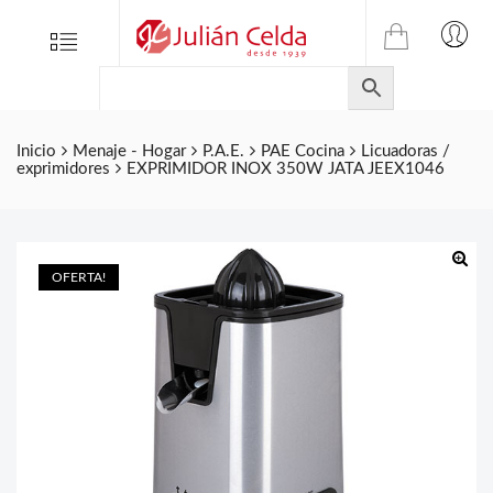
TIENDA
Tienda
Menu
0
ONLINE
Folletos
DE
Marcas
JULIAN
CELDA
Contacto
Inicio
Menaje - Hogar
P.A.E.
PAE Cocina
Licuadoras /
exprimidores
EXPRIMIDOR INOX 350W JATA JEEX1046
S.L.
Productos
de
ferretería.
OFERTA!
🔍