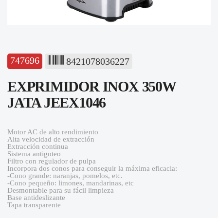
747696
8421078036227
EXPRIMIDOR INOX 350W
JATA JEEX1046
Motor AC de alto rendimiento
Alta velocidad de extracción
Extracción continua
Sistema antigoteo
Filtro con regulador de pulpa
Incorpora dos conos para conseguir la máxima eficacia:
-Cono grande: naranjas, pomelos, etc.
-Cono pequeño: limones, mandarinas, etc
Desmontable para su fácil limpieza
Base antideslizante
Tapa transparente