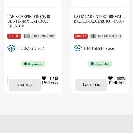
LAPIZ CARPINTERO (B/10
LAPIZ CARPINTERO 180 MM –
UDS.) 177MM KRT710003
BICOLOR AZUL/ROJO – 473007
KREATOR
740183
5400338056901
906412
8421411007181
1 Uds(Envase)
144 Uds(Envase)
🟢 Disponible
🟢 Disponible
lista
lista
Pedidos
Pedidos
Leer más
Leer más