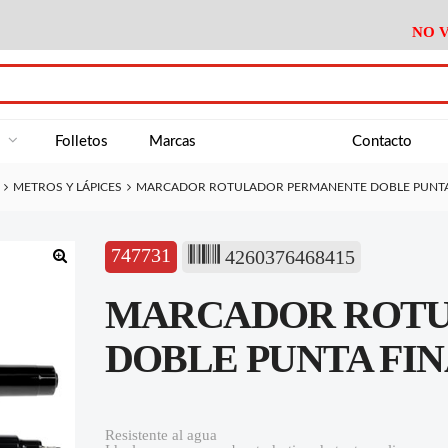
NO V
DA
Medición
Baño
Útiles M
NE
Electricidad
Cocina
Recipient
a
Folletos
Marcas
Contacto
Climatización
Hogar
Limpieza
METROS Y LÁPICES
MARCADOR ROTULADOR PERMANENTE DOBLE PUNTA 
Tornillería
P.A.E.
Climatiza
AN
Varios Ferreteria
Útiles Cocina
Varios M
A
747731
4260376468415
Material Exposición
Medición
Baño
Útiles M
🔍
MARCADOR ROTU
Electricidad
Cocina
Recipient
Climatización
Hogar
Limpieza
DOBLE PUNTA FI
Tornillería
P.A.E.
Climatiza
Varios Ferreteria
Útiles Cocina
Varios M
Resistente al agua
Material Exposición