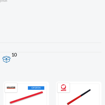
gosas
10
OFERTA!