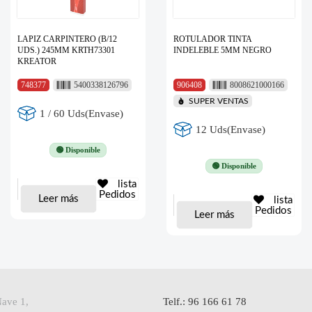
LAPIZ CARPINTERO (B/12
ROTULADOR TINTA
UDS.) 245MM KRTH73301
INDELEBLE 5MM NEGRO
KREATOR
748377
5400338126796
906408
8008621000166
SUPER VENTAS
1 / 60 Uds(Envase)
12 Uds(Envase)
🟢 Disponible
🟢 Disponible
lista
Pedidos
Leer más
lista
Pedidos
Leer más
Nave 1,
Telf.: 96 166 61 78