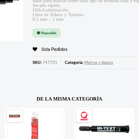
Ideal para marcar sobre todo tipo de texturas lisas y ru
Secado rápido
Difícil eliminación
Libre de Xileno y Tolueno
0,5 mm – 1 mm
🟢 Disponible
lista Pedidos
SKU:
747731
Categoría:
Metros y lápices
DE LA MISMA CATEGORÍA