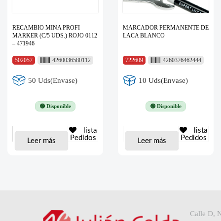
RECAMBIO MINA PROFI
MARCADOR PERMANENTE DE
MARKER (C/5 UDS.) ROJO 0112
LACA BLANCO
– 471946
502057
4260036580112
722609
4260376462444
50 Uds(Envase)
10 Uds(Envase)
🟢 Disponible
🟢 Disponible
lista
lista
Pedidos
Pedidos
Leer más
Leer más
Calle D, 