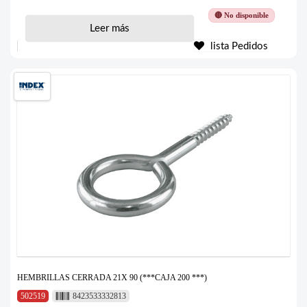
🔴 No disponible
Leer más
lista Pedidos
HEMBRILLAS CERRADA 21X 90 (***CAJA 200 ***)
502519
8423533332813