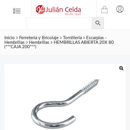
TIENDA
Tienda
Menu
0
ONLINE
Folletos
DE
Marcas
JULIAN
CELDA
Inicio
Ferretería y Bricolaje
Tornillería
Escarpias -
Contacto
Hembrillas
Hembrillas
HEMBRILLAS ABIERTA 20X 80
S.L.
(***CAJA 200***)
Productos
de
ferretería.
🔍