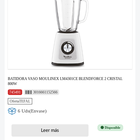
BATIDORA VASO MOULINEX LM4301CE BLENDFORCE 2 CRISTAL
800W
745491
3016661152566
OfertaTEFAL
6 Uds(Envase)
🟢 Disponible
Leer más