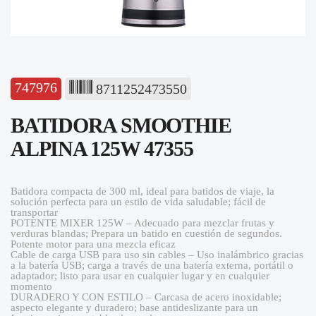
747976
8711252473550
BATIDORA SMOOTHIE
ALPINA 125W 47355
Batidora compacta de 300 ml, ideal para batidos de viaje, la
solución perfecta para un estilo de vida saludable; fácil de
transportar
POTENTE MIXER 125W – Adecuado para mezclar frutas y
verduras blandas; Prepara un batido en cuestión de segundos.
Potente motor para una mezcla eficaz
Cable de carga USB para uso sin cables – Uso inalámbrico gracias
a la batería USB; carga a través de una batería externa, portátil o
adaptador; listo para usar en cualquier lugar y en cualquier
momento
DURADERO Y CON ESTILO – Carcasa de acero inoxidable;
aspecto elegante y duradero; base antideslizante para un