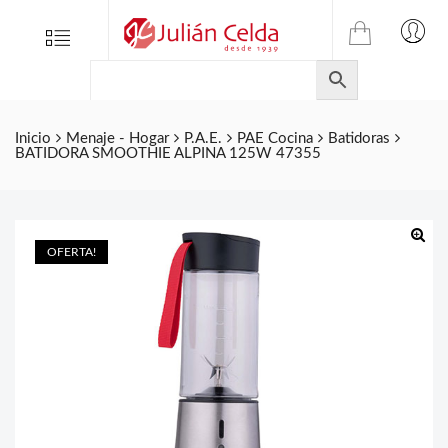
TIENDA
Tienda
Menu
0
ONLINE
Folletos
DE
Marcas
JULIAN
CELDA
Contacto
Inicio
Menaje - Hogar
P.A.E.
PAE Cocina
Batidoras
BATIDORA SMOOTHIE ALPINA 125W 47355
S.L.
Productos
de
ferretería.
OFERTA!
🔍