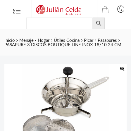
TIENDA
Tienda
Menu
0
ONLINE
Folletos
DE
Marcas
JULIAN
CELDA
Contacto
Inicio
Menaje - Hogar
Útiles Cocina
Picar
Pasapures
PASAPURE 3 DISCOS BOUTIQUE LINE INOX 18/10 24 CM
S.L.
Productos
de
ferretería.
🔍