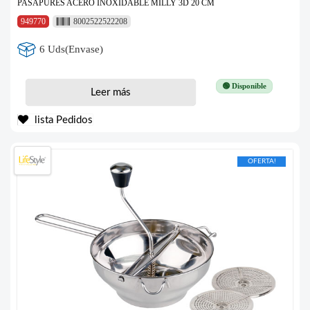
PASAPURES ACERO INOXIDABLE MILLY 3D 20 CM
949770
8002522522208
6 Uds(Envase)
🟢 Disponible
Leer más
lista Pedidos
OFERTA!